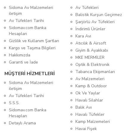
Sidoma Av Malzemeleri
Av Tüfekleri
iletişim
Balistik Kurşun Geçirmez
Av Tüfekleri Tarihi
Şarjörlü Av Tüfekleri
Sidomav.com Banka
İndirimli Ürünler
Hesapları
Kara Avı
Gizlilik ve Kullanım Şartları
Atıcılık & Airsoft
Kargo ve Taşıma Bilgileri
Giyim & Ayakkabı
Hakkımızda
MKE MERMİLER
Garanti ve İade
Optik & Elektronik
Tabanca Ekipmanları
MÜŞTERİ HİZMETLERİ
Av Malzemeleri
Sidoma Av Malzemeleri
Kamp & Outdoor
iletişim
Ok Ve Yaylar
Av Tüfekleri Tarihi
Havalı Silahlar
S.S.S.
Balık Avı
Sidomav.com Banka
Havalı Tüfekler
Hesapları
Kamp Malzemeleri
Detaylı Arama
Havai Fişek