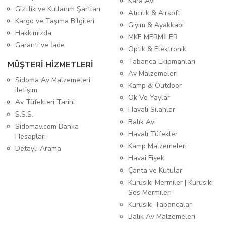
Kara Avı
Gizlilik ve Kullanım Şartları
Atıcılık & Airsoft
Kargo ve Taşıma Bilgileri
Giyim & Ayakkabı
Hakkımızda
MKE MERMİLER
Garanti ve İade
Optik & Elektronik
Tabanca Ekipmanları
MÜŞTERİ HİZMETLERİ
Av Malzemeleri
Sidoma Av Malzemeleri
Kamp & Outdoor
iletişim
Ok Ve Yaylar
Av Tüfekleri Tarihi
Havalı Silahlar
S.S.S.
Balık Avı
Sidomav.com Banka
Havalı Tüfekler
Hesapları
Kamp Malzemeleri
Detaylı Arama
Havai Fişek
Çanta ve Kutular
Kurusıkı Mermiler | Kurusıkı
Ses Mermileri
Kurusıkı Tabancalar
Balık Av Malzemeleri