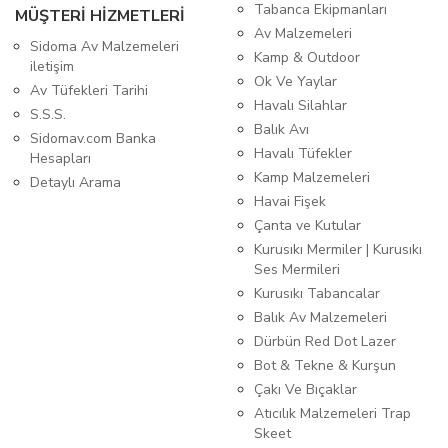
Tabanca Ekipmanları
MÜŞTERİ HİZMETLERİ
Av Malzemeleri
Sidoma Av Malzemeleri
Kamp & Outdoor
iletişim
Ok Ve Yaylar
Av Tüfekleri Tarihi
Havalı Silahlar
S.S.S.
Balık Avı
Sidomav.com Banka
Havalı Tüfekler
Hesapları
Kamp Malzemeleri
Detaylı Arama
Havai Fişek
Çanta ve Kutular
Kurusıkı Mermiler | Kurusıkı
Ses Mermileri
Kurusıkı Tabancalar
Balık Av Malzemeleri
Dürbün Red Dot Lazer
Bot & Tekne & Kurşun
Çakı Ve Bıçaklar
Atıcılık Malzemeleri Trap
Skeet