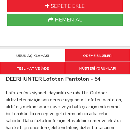
SEPETE EKLE
HEMEN AL
ÜRÜN AÇIKLAMASI
ÖDEME BİLGİLERİ
TESLİMAT VE İADE
MÜŞTERİ YORUMLARI
DEERHUNTER Lofoten Pantolon - 54
Lofoten fonksiyonel, dayanıklı ve rahattır. Outdoor
aktiviteleriniz için son derece uygundur. Lofoten pantolon,
aktif dış mekan sporcu, avcı veya balıkçılar için mükemmel
bir tercihtir. İki ön cep ve gizli fermuarlı iki arka cebe
sahiptir. Daha fazla konfor için elastik bir kemer ve ekstra
hareket için önceden şekillendirilmiş dizler bu tasarımı