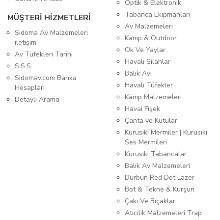
Optik & Elektronik
Tabanca Ekipmanları
MÜŞTERİ HİZMETLERİ
Av Malzemeleri
Sidoma Av Malzemeleri
Kamp & Outdoor
iletişim
Ok Ve Yaylar
Av Tüfekleri Tarihi
Havalı Silahlar
S.S.S.
Balık Avı
Sidomav.com Banka
Havalı Tüfekler
Hesapları
Kamp Malzemeleri
Detaylı Arama
Havai Fişek
Çanta ve Kutular
Kurusıkı Mermiler | Kurusıkı
Ses Mermileri
Kurusıkı Tabancalar
Balık Av Malzemeleri
Dürbün Red Dot Lazer
Bot & Tekne & Kurşun
Çakı Ve Bıçaklar
Atıcılık Malzemeleri Trap