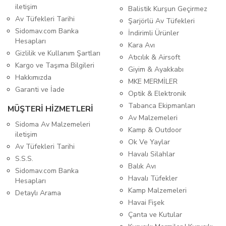
iletişim
Balistik Kurşun Geçirmez
Av Tüfekleri Tarihi
Şarjörlü Av Tüfekleri
Sidomav.com Banka
İndirimli Ürünler
Hesapları
Kara Avı
Gizlilik ve Kullanım Şartları
Atıcılık & Airsoft
Kargo ve Taşıma Bilgileri
Giyim & Ayakkabı
Hakkımızda
MKE MERMİLER
Garanti ve İade
Optik & Elektronik
Tabanca Ekipmanları
MÜŞTERİ HİZMETLERİ
Av Malzemeleri
Sidoma Av Malzemeleri
Kamp & Outdoor
iletişim
Ok Ve Yaylar
Av Tüfekleri Tarihi
Havalı Silahlar
S.S.S.
Balık Avı
Sidomav.com Banka
Havalı Tüfekler
Hesapları
Kamp Malzemeleri
Detaylı Arama
Havai Fişek
Çanta ve Kutular