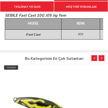
TESLİMAT VE İADE
MÜŞTERİ YORUMLARI
SEBILE Fast Cast 10G J05 Jig Yem
MODEL
RENK
Fast Cast
JO5
Bu Kategorinin En Çok Satanları
TÜKENDİ