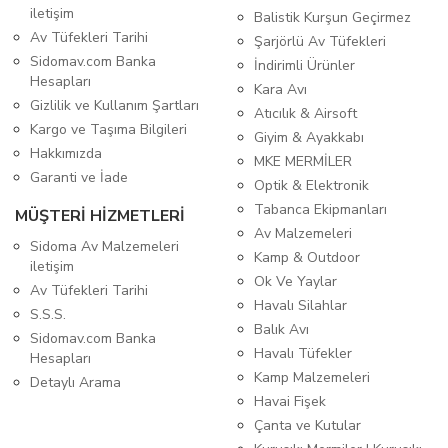
iletişim
Balistik Kurşun Geçirmez
Av Tüfekleri Tarihi
Şarjörlü Av Tüfekleri
Sidomav.com Banka
İndirimli Ürünler
Hesapları
Kara Avı
Gizlilik ve Kullanım Şartları
Atıcılık & Airsoft
Kargo ve Taşıma Bilgileri
Giyim & Ayakkabı
Hakkımızda
MKE MERMİLER
Garanti ve İade
Optik & Elektronik
Tabanca Ekipmanları
MÜŞTERİ HİZMETLERİ
Av Malzemeleri
Sidoma Av Malzemeleri
Kamp & Outdoor
iletişim
Ok Ve Yaylar
Av Tüfekleri Tarihi
Havalı Silahlar
S.S.S.
Balık Avı
Sidomav.com Banka
Havalı Tüfekler
Hesapları
Kamp Malzemeleri
Detaylı Arama
Havai Fişek
Çanta ve Kutular