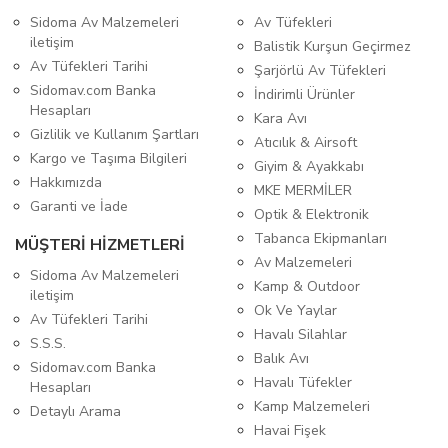
Sidoma Av Malzemeleri
Av Tüfekleri
iletişim
Balistik Kurşun Geçirmez
Av Tüfekleri Tarihi
Şarjörlü Av Tüfekleri
Sidomav.com Banka
İndirimli Ürünler
Hesapları
Kara Avı
Gizlilik ve Kullanım Şartları
Atıcılık & Airsoft
Kargo ve Taşıma Bilgileri
Giyim & Ayakkabı
Hakkımızda
MKE MERMİLER
Garanti ve İade
Optik & Elektronik
Tabanca Ekipmanları
MÜŞTERİ HİZMETLERİ
Av Malzemeleri
Sidoma Av Malzemeleri
Kamp & Outdoor
iletişim
Ok Ve Yaylar
Av Tüfekleri Tarihi
Havalı Silahlar
S.S.S.
Balık Avı
Sidomav.com Banka
Havalı Tüfekler
Hesapları
Kamp Malzemeleri
Detaylı Arama
Havai Fişek