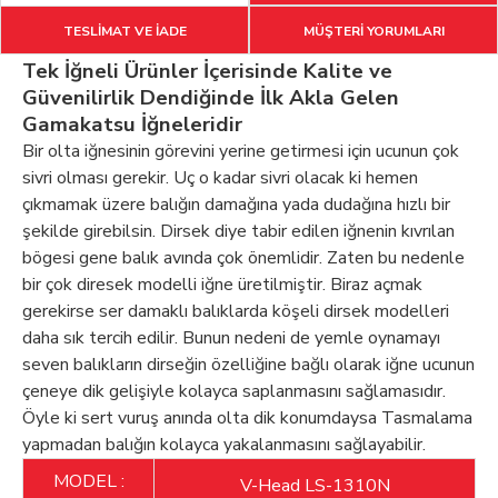
TESLİMAT VE İADE
MÜŞTERİ YORUMLARI
Tek İğneli Ürünler İçerisinde Kalite ve
Güvenilirlik Dendiğinde İlk Akla Gelen
Gamakatsu İğneleridir
Bir olta iğnesinin görevini yerine getirmesi için ucunun çok
sivri olması gerekir. Uç o kadar sivri olacak ki hemen
çıkmamak üzere balığın damağına yada dudağına hızlı bir
şekilde girebilsin. Dirsek diye tabir edilen iğnenin kıvrılan
bögesi gene balık avında çok önemlidir. Zaten bu nedenle
bir çok diresek modelli iğne üretilmiştir. Biraz açmak
gerekirse ser damaklı balıklarda köşeli dirsek modelleri
daha sık tercih edilir. Bunun nedeni de yemle oynamayı
seven balıkların dirseğin özelliğine bağlı olarak iğne ucunun
çeneye dik gelişiyle kolayca saplanmasını sağlamasıdır.
Öyle ki sert vuruş anında olta dik konumdaysa Tasmalama
yapmadan balığın kolayca yakalanmasını sağlayabilir.
MODEL :
V-Head LS-1310N