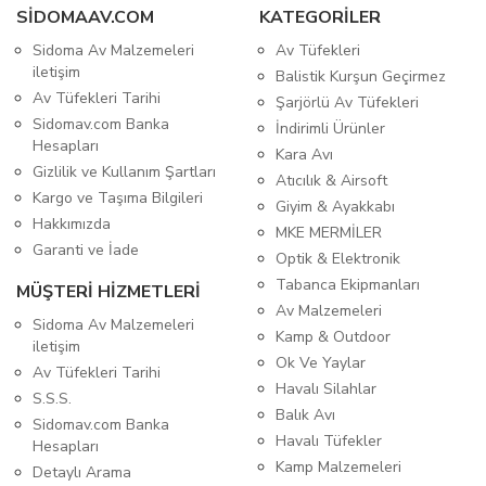
SIDOMAAV.COM
KATEGORİLER
Sidoma Av Malzemeleri
Av Tüfekleri
iletişim
Balistik Kurşun Geçirmez
Av Tüfekleri Tarihi
Şarjörlü Av Tüfekleri
Sidomav.com Banka
İndirimli Ürünler
Hesapları
Kara Avı
Gizlilik ve Kullanım Şartları
Atıcılık & Airsoft
Kargo ve Taşıma Bilgileri
Giyim & Ayakkabı
Hakkımızda
MKE MERMİLER
Garanti ve İade
Optik & Elektronik
Tabanca Ekipmanları
MÜŞTERİ HİZMETLERİ
Av Malzemeleri
Sidoma Av Malzemeleri
Kamp & Outdoor
iletişim
Ok Ve Yaylar
Av Tüfekleri Tarihi
Havalı Silahlar
S.S.S.
Balık Avı
Sidomav.com Banka
Havalı Tüfekler
Hesapları
Kamp Malzemeleri
Detaylı Arama