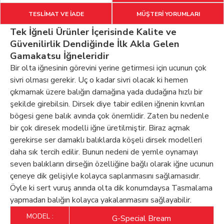
TESLİMAT VE İADE
MÜŞTERİ YORUMLARI
Tek İğneli Ürünler İçerisinde Kalite ve
Güvenilirlik Dendiğinde İlk Akla Gelen
Gamakatsu İğneleridir
Bir olta iğnesinin görevini yerine getirmesi için ucunun çok
sivri olması gerekir. Uç o kadar sivri olacak ki hemen
çıkmamak üzere balığın damağına yada dudağına hızlı bir
şekilde girebilsin. Dirsek diye tabir edilen iğnenin kıvrılan
bögesi gene balık avında çok önemlidir. Zaten bu nedenle
bir çok diresek modelli iğne üretilmiştir. Biraz açmak
gerekirse ser damaklı balıklarda köşeli dirsek modelleri
daha sık tercih edilir. Bunun nedeni de yemle oynamayı
seven balıkların dirseğin özelliğine bağlı olarak iğne ucunun
çeneye dik gelişiyle kolayca saplanmasını sağlamasıdır.
Öyle ki sert vuruş anında olta dik konumdaysa Tasmalama
yapmadan balığın kolayca yakalanmasını sağlayabilir.
MODEL :
G-Special Bream