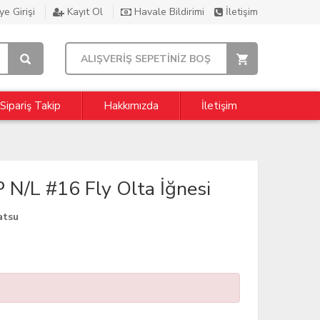
e Girişi
Kayıt Ol
Havale Bildirimi
İletişim
ALIŞVERİŞ SEPETİNİZ BOŞ
Sipariş Takip
Hakkımızda
İletişim
/L #16 Fly Olta İğnesi
atsu