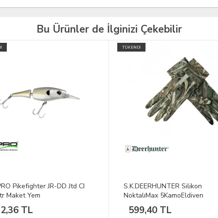
Bu Ürünler de İlginizi Çekebilir
İ
TÜKENDİ
DEERHUNTER Silikon
S.K.DEERHUNTER Marshall Yeş
alıMax 5KamoEldiven
Kareli UzunKolGömlek
9,40 TL
1.635,83 TL