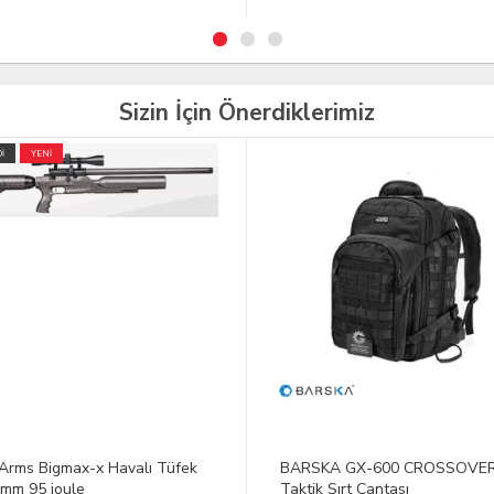
Sizin İçin Önerdiklerimiz
YENİ
SKA GX-600 CROSSOVER
SOG F03T-N Fusion Jungle
k Sırt Çantası
Primitive Pala