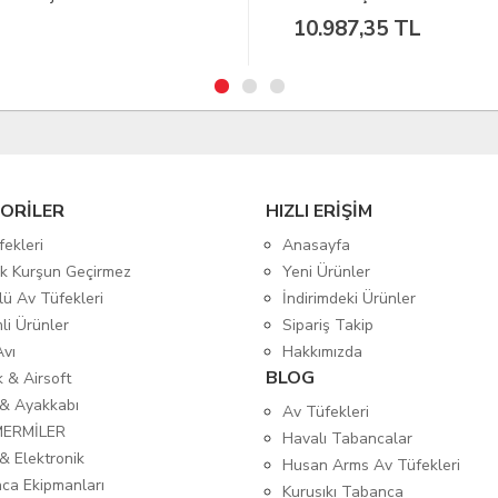
.987,35 TL
7.641,65 TL
ORİLER
HIZLI ERİŞİM
fekleri
Anasayfa
tik Kurşun Geçirmez
Yeni Ürünler
lü Av Tüfekleri
İndirimdeki Ürünler
mli Ürünler
Sipariş Takip
Avı
Hakkımızda
BLOG
ık & Airsoft
 & Ayakkabı
Av Tüfekleri
MERMİLER
Havalı Tabancalar
& Elektronik
Husan Arms Av Tüfekleri
ca Ekipmanları
Kurusıkı Tabanca