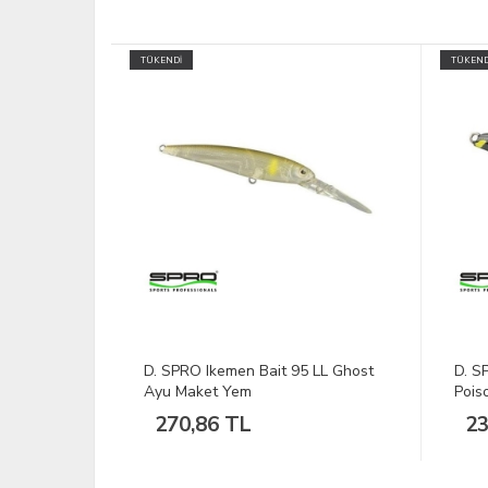
TÜKENDİ
TÜKEND
 LL Ghost
D. SPRO Chibi Shad 40 LL Au.
D. D
Poison Frog Maket Yem
Renk
234,74 TL
46