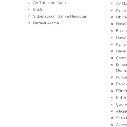
Av Tüfekleri Tarihi
Av Ma
S.S.S.
Kamp 
Sidomav.com Banka Hesapları
Ok Ve
Detaylı Arama
Havalı
Balık 
Haval
Kamp 
Havai
Çanta
Kurusı
Mermi
Kurus
Balık
Dürbü
Bot &
Çakı 
Atıcıl
Silah K
Akses