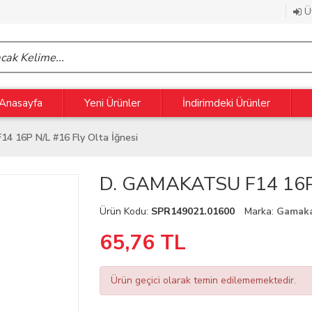
Üy
Anasayfa
Yeni Ürünler
İndirimdeki Ürünler
4 16P N/L #16 Fly Olta İğnesi
D. GAMAKATSU F14 16P N
Ürün Kodu:
SPR149021.01600
Marka:
Gamak
65,76
TL
Ürün geçici olarak temin edilememektedir.