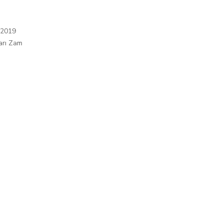
 2019
arı Zam
ı