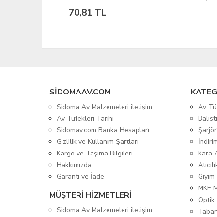
10
SIDOMAAV.COM
KATEG
Sidoma Av Malzemeleri iletişim
Av Tü
Av Tüfekleri Tarihi
Balis
Sidomav.com Banka Hesapları
Şarjör
Gizlilik ve Kullanım Şartları
İndiri
Kargo ve Taşıma Bilgileri
Kara 
Hakkımızda
Atıcıl
Garanti ve İade
Giyim
MKE 
MÜŞTERİ HİZMETLERİ
Optik 
Sidoma Av Malzemeleri iletişim
Taban