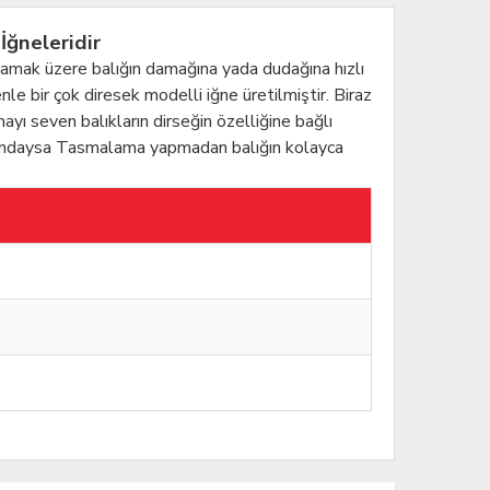
İğneleridir
ıkmamak üzere balığın damağına yada dudağına hızlı
nle bir çok diresek modelli iğne üretilmiştir. Biraz
yı seven balıkların dirseğin özelliğine bağlı
konumdaysa Tasmalama yapmadan balığın kolayca