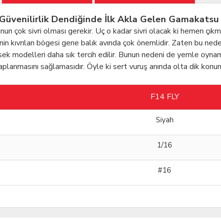
e Güvenilirlik Dendiğinde İlk Akla Gelen Gamakatsu 
ucunun çok sivri olması gerekir. Uç o kadar sivri olacak ki hemen ç
nenin kıvrılan bögesi gene balık avında çok önemlidir. Zaten bu nede
sek modelleri daha sık tercih edilir. Bunun nedeni de yemle oynama
 saplanmasını sağlamasıdır. Öyle ki sert vuruş anında olta dik 
F14 FLY
Siyah
1/16
#16