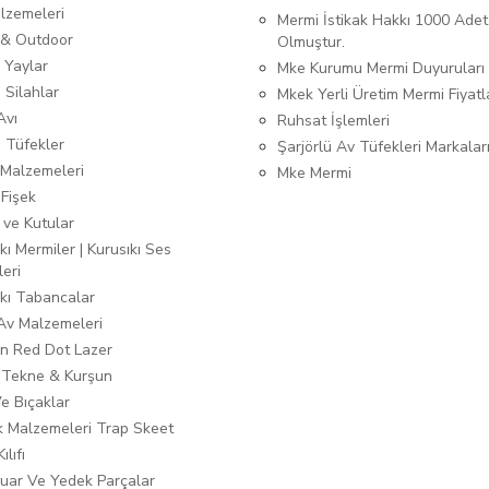
lzemeleri
Mermi İstikak Hakkı 1000 Adet
& Outdoor
Olmuştur.
 Yaylar
Mke Kurumu Mermi Duyuruları
 Silahlar
Mkek Yerli Üretim Mermi Fiyatl
Avı
Ruhsat İşlemleri
ı Tüfekler
Şarjörlü Av Tüfekleri Markalar
Malzemeleri
Mke Mermi
 Fişek
 ve Kutular
kı Mermiler | Kurusıkı Ses
leri
ıkı Tabancalar
 Av Malzemeleri
n Red Dot Lazer
 Tekne & Kurşun
Ve Bıçaklar
ık Malzemeleri Trap Skeet
ılıfı
uar Ve Yedek Parçalar