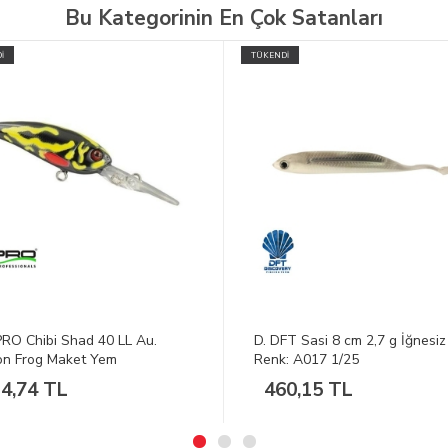
Bu Kategorinin En Çok Satanları
İ
TÜKENDİ
FT Sasi 8 cm 2,7 g İğnesiz
D. GAMAKATSU BKS-3120R 
: A017 1/25
İğne Takımı 70Cm #2
0,15 TL
135,86 TL