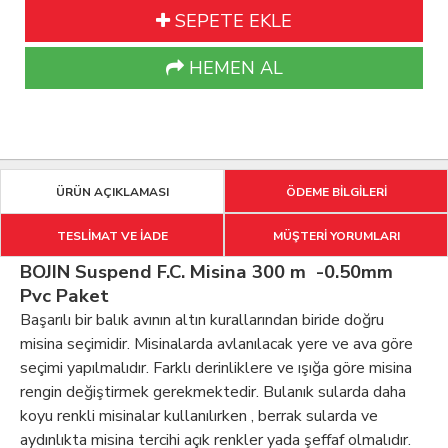
SEPETE EKLE
HEMEN AL
ÜRÜN AÇIKLAMASI
ÖDEME BİLGİLERİ
TESLİMAT VE İADE
MÜŞTERİ YORUMLARI
BOJIN Suspend F.C. Misina 300 m -0.50mm
Pvc Paket
Başarılı bir balık avının altın kurallarından biride doğru
misina seçimidir. Misinalarda avlanılacak yere ve ava göre
seçimi yapılmalıdır. Farklı derinliklere ve ışığa göre misina
rengin değiştirmek gerekmektedir. Bulanık sularda daha
koyu renkli misinalar kullanılırken , berrak sularda ve
aydınlıkta misina tercihi açık renkler yada şeffaf olmalıdır.