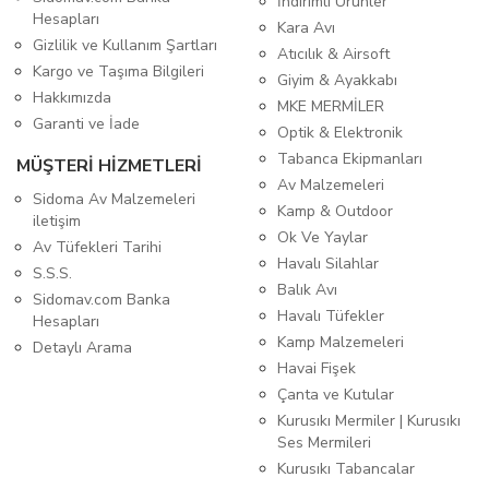
İndirimli Ürünler
Hesapları
Kara Avı
Gizlilik ve Kullanım Şartları
Atıcılık & Airsoft
Kargo ve Taşıma Bilgileri
Giyim & Ayakkabı
Hakkımızda
MKE MERMİLER
Garanti ve İade
Optik & Elektronik
Tabanca Ekipmanları
MÜŞTERİ HİZMETLERİ
Av Malzemeleri
Sidoma Av Malzemeleri
Kamp & Outdoor
iletişim
Ok Ve Yaylar
Av Tüfekleri Tarihi
Havalı Silahlar
S.S.S.
Balık Avı
Sidomav.com Banka
Havalı Tüfekler
Hesapları
Kamp Malzemeleri
Detaylı Arama
Havai Fişek
Çanta ve Kutular
Kurusıkı Mermiler | Kurusıkı
Ses Mermileri
Kurusıkı Tabancalar