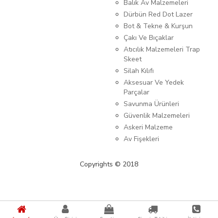
Balık Av Malzemeleri
Dürbün Red Dot Lazer
Bot & Tekne & Kurşun
Çakı Ve Bıçaklar
Atıcılık Malzemeleri Trap
Skeet
Silah Kılıfı
Aksesuar Ve Yedek
Parçalar
Savunma Ürünleri
Güvenlik Malzemeleri
Askeri Malzeme
Av Fişekleri
Copyrights © 2018
{%kategori_metaDescription%} {%KATEGORI_ADI%}