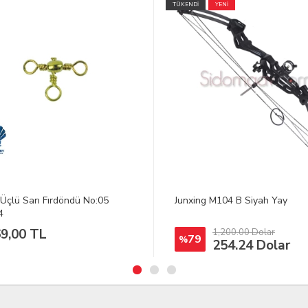
İ
YENİ
YENİ
ing M104 B Siyah Yay
Cz 70 Çek Vizör Tabanca Kabz
1,200.00 Dolar
1,200.00 Dolar
9
98
%
254.24 Dolar
26.00 Dolar