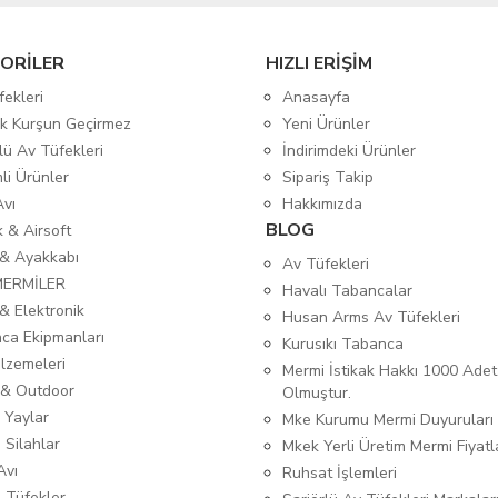
ORİLER
HIZLI ERİŞİM
fekleri
Anasayfa
tik Kurşun Geçirmez
Yeni Ürünler
lü Av Tüfekleri
İndirimdeki Ürünler
mli Ürünler
Sipariş Takip
Avı
Hakkımızda
BLOG
ık & Airsoft
 & Ayakkabı
Av Tüfekleri
MERMİLER
Havalı Tabancalar
& Elektronik
Husan Arms Av Tüfekleri
ca Ekipmanları
Kurusıkı Tabanca
lzemeleri
Mermi İstikak Hakkı 1000 Adet
& Outdoor
Olmuştur.
 Yaylar
Mke Kurumu Mermi Duyuruları
 Silahlar
Mkek Yerli Üretim Mermi Fiyatl
Avı
Ruhsat İşlemleri
ı Tüfekler