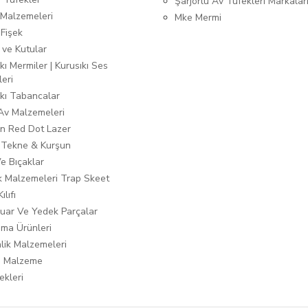
Şarjörlü Av Tüfekleri Markalar
Malzemeleri
Mke Mermi
 Fişek
 ve Kutular
kı Mermiler | Kurusıkı Ses
leri
ıkı Tabancalar
 Av Malzemeleri
n Red Dot Lazer
 Tekne & Kurşun
Ve Bıçaklar
ık Malzemeleri Trap Skeet
ılıfı
uar Ve Yedek Parçalar
ma Ürünleri
lik Malzemeleri
i Malzeme
ekleri