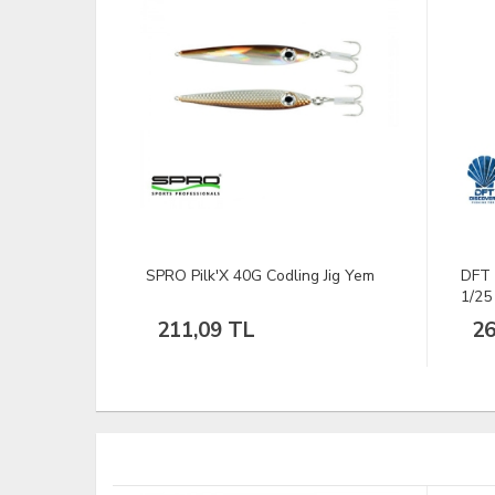
g Jig Yem
DFT 9146 Nikel Olta İğnesi No:2/0
SPRO
1/25
Yem 
26,60 TL
10