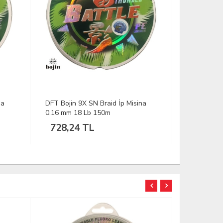
na
DFT Bojin 9X SN Braid İp Misina
DFT Bojin 
0.14 mm 15 Lb 150m
0.12 mm 1
728,24 TL
890,48
TÜKENDİ