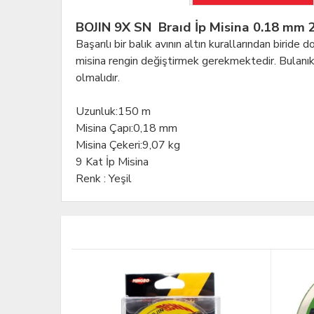
BOJIN 9X SN Braıd İp Misina 0.18 mm 
Başarılı bir balık avının altın kurallarından biride
misina rengin değiştirmek gerekmektedir. Bulanık s
olmalıdır.
Uzunluk
:
150 m
Misina Çapı
:
0,18 mm
Misina Çekeri
:
9,07 kg
9 Kat İp Misina
Renk : Yeşil