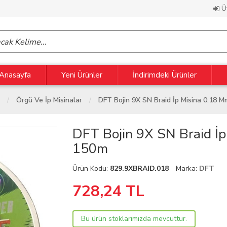
Üy
Anasayfa
Yeni Ürünler
İndirimdeki Ürünler
Örgü Ve İp Misinalar
DFT Bojin 9X SN Braid İp Misina 0.18 
DFT Bojin 9X SN Braid İ
150m
Ürün Kodu:
829.9XBRAID.018
Marka:
DFT
728,24
TL
Bu ürün stoklarımızda mevcuttur.