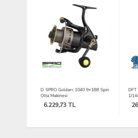
TÜKEND
9+1BB Spin
DFT Üçlü Sarı Fırdöndü No:05
Junx
1/144
269,00 TL
7
%