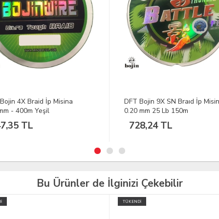
Bojin 9X SN Braıd İp Misina
DFT Bojin 9X SN Braid İp Misi
 mm 25 Lb 150m
0.16 mm 18 Lb 150m
8,24 TL
728,24 TL
Bu Ürünler de İlginizi Çekebilir
İ