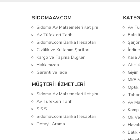
SIDOMAAV.COM
KATEG
Sidoma Av Malzemeleri iletişim
Av Tü
Av Tüfekleri Tarihi
Balis
Sidomav.com Banka Hesapları
Şarjör
Gizlilik ve Kullanım Şartları
İndiri
Kargo ve Taşıma Bilgileri
Kara 
Hakkımızda
Atıcıl
Garanti ve İade
Giyim
MKE 
MÜŞTERİ HİZMETLERİ
Optik 
Sidoma Av Malzemeleri iletişim
Taban
Av Tüfekleri Tarihi
Av Ma
S.S.S.
Kamp 
Sidomav.com Banka Hesapları
Ok Ve
Detaylı Arama
Havalı
Balık 
Haval