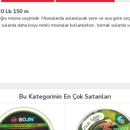
20 Lb 150 m
 doğru misina seçimidir. Misinalarda avlanılacak yere ve ava göre seçi
ularda daha koyu renkli misinalar kullanılırken , berrak sularda ve
Bu Kategorinin En Çok Satanları