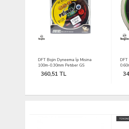
isina
DFT Bojin 4X Braid İp Misina
DFT 
GS
0.60mm - 400m Yeşil
0.20
347,35 TL
72
TÜKENDİ
TÜKEND