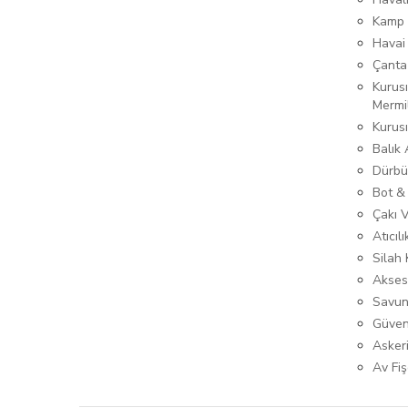
Kamp 
Havai
Çanta
Kurusı
Mermi
Kurus
Balık
Dürbü
Bot &
Çakı 
Atıcıl
Silah K
Akses
Savun
Güven
Asker
Av Fiş