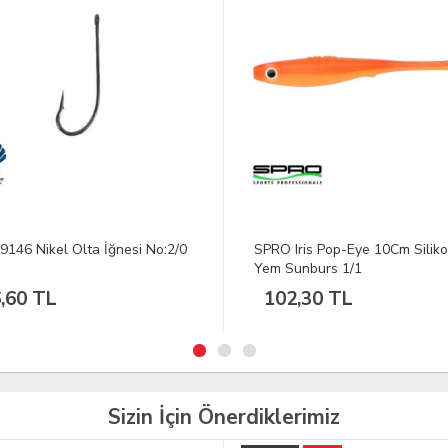
 Iris Pop-Eye 10Cm Silikon
DFT Bojin Senma Fluorocarbo
Sunburs 1/1
Misina 100 m -0.30 mm
2,30 TL
793,14 TL
Sizin İçin Önerdiklerimiz