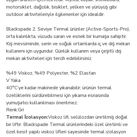
motorsiklet, dağcılık, bisiklet, yelken ve yürüyüş gibi
outdoor aktiviteleriyle ilgilenenler için idealdir.
Blackspade 2. Seviye Termal ürünler (Active-Sports-Pro),
orta kalınlıkta, vücudu saran ve esnek bir kumaşa sahiptir.
Kış mevsiminde, serin ve soğuk ortamlarda iç ve dış mekan
kullanımı için uygundur. Günlük kullanım veya çeşitli dış
mekan aktiviteleri için tercih edebilirsiniz.
%49 Viskoz, %49 Polyester, %2 Elastan
V Yaka
40°C’ye kadar makinede yıkanabilir; ürünün termal
özelliklerini sürdürebilmesi için yıkama esnasında
yumuşatıcı kullanılması önerilmez.
Renk:Gri
Termal İzolasyon:
Viskoz lifi, selülozdan üretilmiş doğal
bir liftir. Blackspade Termal ürünlerindeki özel üretimli ve
özel kesit yapılı viskoz lifleri sayesinde termal izolasyon