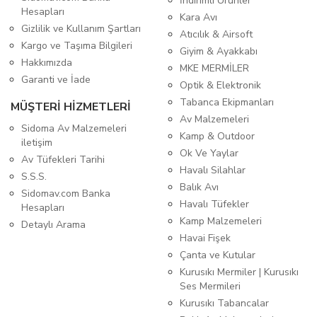
İndirimli Ürünler
Hesapları
Kara Avı
Gizlilik ve Kullanım Şartları
Atıcılık & Airsoft
Kargo ve Taşıma Bilgileri
Giyim & Ayakkabı
Hakkımızda
MKE MERMİLER
Garanti ve İade
Optik & Elektronik
Tabanca Ekipmanları
MÜŞTERİ HİZMETLERİ
Av Malzemeleri
Sidoma Av Malzemeleri
Kamp & Outdoor
iletişim
Ok Ve Yaylar
Av Tüfekleri Tarihi
Havalı Silahlar
S.S.S.
Balık Avı
Sidomav.com Banka
Havalı Tüfekler
Hesapları
Kamp Malzemeleri
Detaylı Arama
Havai Fişek
Çanta ve Kutular
Kurusıkı Mermiler | Kurusıkı
Ses Mermileri
Kurusıkı Tabancalar