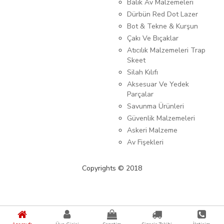
Balık Av Malzemeleri
Dürbün Red Dot Lazer
Bot & Tekne & Kurşun
Çakı Ve Bıçaklar
Atıcılık Malzemeleri Trap
Skeet
Silah Kılıfı
Aksesuar Ve Yedek
Parçalar
Savunma Ürünleri
Güvenlik Malzemeleri
Askeri Malzeme
Av Fişekleri
Copyrights © 2018
{%kategori_metaDescription%} {%KATEGORI_ADI%}