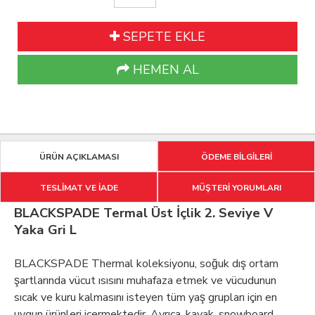
SEPETE EKLE
HEMEN AL
ÜRÜN AÇIKLAMASI
ÖDEME BİLGİLERİ
TESLİMAT VE İADE
MÜŞTERİ YORUMLARI
BLACKSPADE Termal Üst İçlik 2. Seviye V
Yaka Gri L
BLACKSPADE Thermal koleksiyonu, soğuk dış ortam
şartlarında vücut ısısını muhafaza etmek ve vücudunun
sıcak ve kuru kalmasını isteyen tüm yaş grupları için en
uygun ürünleri içermektedir. Ayrıca, kayak, snowboard,