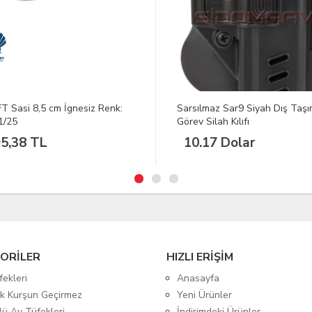
ılmaz Sar9 Siyah Dış Taşıma
Kral Arms Azarax Slug Av Tüf
 Silah Kılıfı
.17 Dolar
ORİLER
HIZLI ERİŞİM
fekleri
Anasayfa
tik Kurşun Geçirmez
Yeni Ürünler
lü Av Tüfekleri
İndirimdeki Ürünler