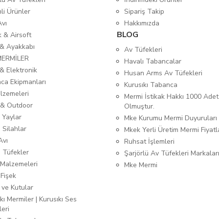
mli Ürünler
Sipariş Takip
Avı
Hakkımızda
BLOG
ık & Airsoft
 & Ayakkabı
Av Tüfekleri
MERMİLER
Havalı Tabancalar
& Elektronik
Husan Arms Av Tüfekleri
ca Ekipmanları
Kurusıkı Tabanca
lzemeleri
Mermi İstikak Hakkı 1000 Adet
& Outdoor
Olmuştur.
 Yaylar
Mke Kurumu Mermi Duyuruları
 Silahlar
Mkek Yerli Üretim Mermi Fiyatl
Avı
Ruhsat İşlemleri
ı Tüfekler
Şarjörlü Av Tüfekleri Markalar
Malzemeleri
Mke Mermi
 Fişek
 ve Kutular
kı Mermiler | Kurusıkı Ses
leri