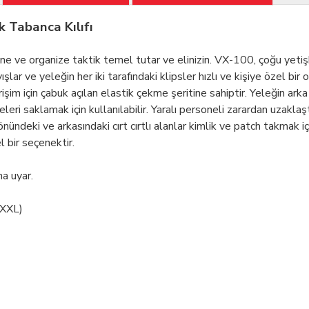
 Tabanca Kılıfı
 ve organize taktik temel tutar ve elinizin. VX-100, çoğu yeti
yışlar ve yeleğin her iki tarafındaki klipsler hızlı ve kişiye özel b
şim için çabuk açılan elastik çekme şeritine sahiptir.
Yeleğin arka
i saklamak için kullanılabilir. Yaralı personeli zarardan uzaklaştı
ündeki ve arkasındaki cırt cırtlı alanlar kimlik ve patch takmak iç
 bir seçenektir.
a uyar.
 XXL)