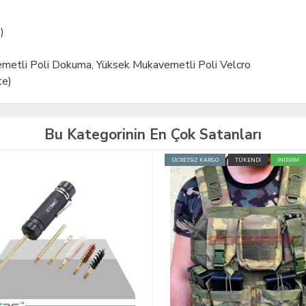
)
etli Poli Dokuma, Yüksek Mukavemetli Poli Velcro
te)
Bu Kategorinin En Çok Satanları
İZ KARGO
TÜKENDİ
İNDİRİM
YENİ