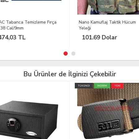
 Kamuflaj Taktik Hücum
CYTAC Telefon Kılıfı - IPHONE X
ği
Uyumlu
1.69 Dolar
928,17 TL
Bu Ürünler de İlginizi Çekebilir
İ
İNDİRİM
YENİ
TÜKENDİ