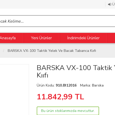
Üy
Anasayfa
Yeni Ürünler
İndirimdeki Ürünler
BARSKA VX-100 Taktik Yelek Ve Bacak Tabanca Kııfı
BARSKA VX-100 Taktik Y
Kııfı
Ürün Kodu:
910.BI12016
Marka:
Barska
11.842,99
TL
Bu ürün stoklarımızda mevcuttur.