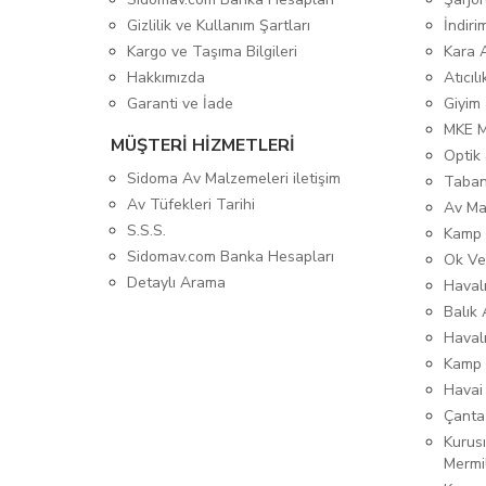
Gizlilik ve Kullanım Şartları
İndiri
Kargo ve Taşıma Bilgileri
Kara 
Hakkımızda
Atıcıl
Garanti ve İade
Giyim
MKE 
MÜŞTERİ HİZMETLERİ
Optik 
Sidoma Av Malzemeleri iletişim
Taban
Av Tüfekleri Tarihi
Av Ma
S.S.S.
Kamp 
Sidomav.com Banka Hesapları
Ok Ve
Detaylı Arama
Havalı
Balık 
Haval
Kamp 
Havai
Çanta
Kurusı
Mermi