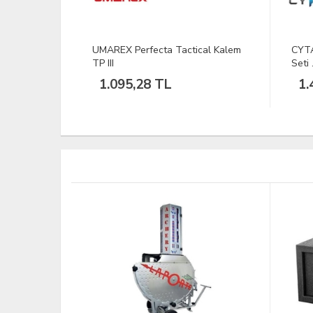
cal Kalem
CYTAC Tabanca Temizleme Fırça
Nano
Seti .38 Cal/9mm
Yele
1.474,03 TL
10
TÜKEND