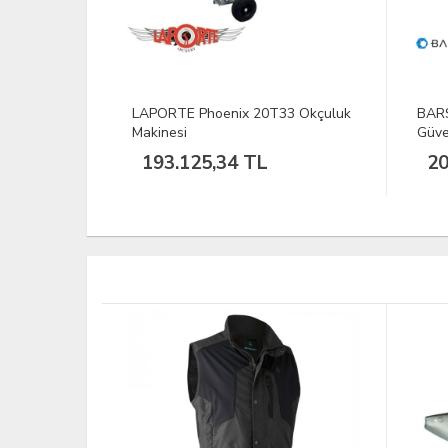
3 Okçuluk
BARSKA 0.46CUBIC FT Biyometrik
5.11
Güvenlik Kasası
20.215,17 TL
10
YENİ