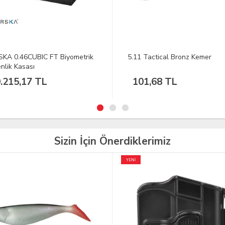
 Tactical Bronz Kemer
CYBERGUN Baby Eagle NBB
4,5MM 22BB Havalı Tabanca
1,68 TL
3.438,48 TL
Sizin İçin Önerdiklerimiz