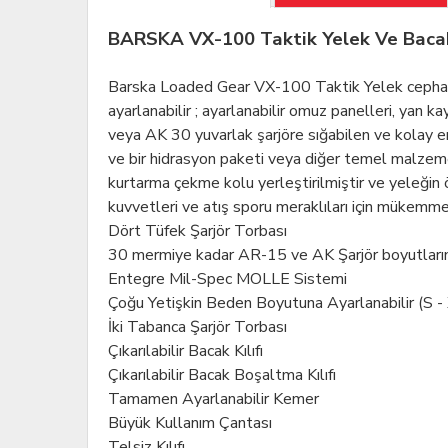
BARSKA VX-100 Taktik Yelek Ve Bacak
Barska Loaded Gear VX-100 Taktik Yelek cephane
ayarlanabilir ; ayarlanabilir omuz panelleri, yan ka
veya AK 30 yuvarlak şarjöre sığabilen ve kolay eri
ve bir hidrasyon paketi veya diğer temel malzemeler
kurtarma çekme kolu yerleştirilmiştir ve yeleğin ön
kuvvetleri ve atış sporu meraklıları için mükemmel
Dört Tüfek Şarjör Torbası
30 mermiye kadar AR-15 ve AK Şarjör boyutların
Entegre Mil-Spec MOLLE Sistemi
Çoğu Yetişkin Beden Boyutuna Ayarlanabilir (S -
İki Tabanca Şarjör Torbası
Çıkarılabilir Bacak Kılıfı
Çıkarılabilir Bacak Boşaltma Kılıfı
Tamamen Ayarlanabilir Kemer
Büyük Kullanım Çantası
Telsiz Kılıfı