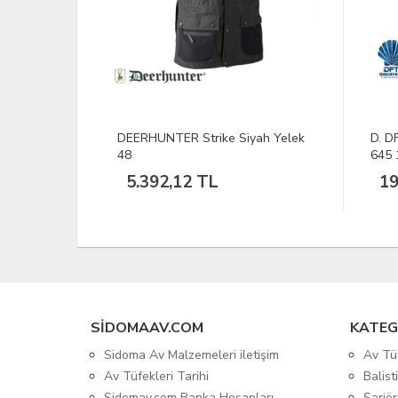
ah Yelek
D. DFT Sasi 8,5 cm İgnesiz Renk:
Sars
645 1/25
Görev
195,38 TL
10
SIDOMAAV.COM
KATEG
Sidoma Av Malzemeleri iletişim
Av Tü
Av Tüfekleri Tarihi
Balis
Sidomav.com Banka Hesapları
Şarjör