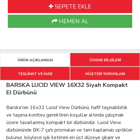
SEPETE EKLE
HEMEN AL
ÜRÜN AÇIKLAMASI
ÖDEME BİLGİLERİ
TESLİMAT VE İADE
MÜŞTERİ YORUMLARI
BARSKA LUCID VIEW 16X32 Siyah Kompakt
El Dürbünü
Barska'nın 16x32 Lucid View Dürbünü, hafif taşınabilirlik
ve taşıma konforu gerektiren koşullar altında çalışmak
üzere tasarlanmış kompakt bir dürbündür. Lucid View
dürbününde BK-7 çatı prizmaları ve tam kaplamalı optikler
bulunur, böylece ışık iletimini en üst düzeye çıkarır ve