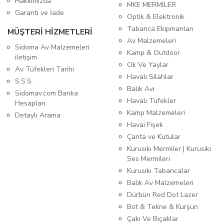
Hakkımızda
MKE MERMİLER
Garanti ve İade
Optik & Elektronik
Tabanca Ekipmanları
MÜŞTERİ HİZMETLERİ
Av Malzemeleri
Sidoma Av Malzemeleri
Kamp & Outdoor
iletişim
Ok Ve Yaylar
Av Tüfekleri Tarihi
Havalı Silahlar
S.S.S.
Balık Avı
Sidomav.com Banka
Havalı Tüfekler
Hesapları
Kamp Malzemeleri
Detaylı Arama
Havai Fişek
Çanta ve Kutular
Kurusıkı Mermiler | Kurusıkı
Ses Mermileri
Kurusıkı Tabancalar
Balık Av Malzemeleri
Dürbün Red Dot Lazer
Bot & Tekne & Kurşun
Çakı Ve Bıçaklar