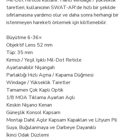
Mil-Dot Reticle kullanır. Harici windage / yükseklik
taretleri, kullanıcının SWAT-AR'de hızlı bir şekilde
sıfırlamasına yardımcı olur ve daha sonra herhangi bir
istenmeyen hareketi önlemek için kilitlenebilir.
Büyütme
6-36×
Objektif Lens
52 mm
Tüp:
35 mm
Kırmızı / Yeşil Işıklı Mil-Dot Reticle
Ayarlanabilir Nişangah
Parlaklığı Hızlı Açma / Kapama Düğmesi
Windage / Yükseklik Taretler
Tamamen Çok Kaplı Optik
1/8 MOA Tıklama Ayarları Açılı
Keskin Nişancı Kenarı
Güneşlik Konsol Kapsam
Montajı Dahil Açılır Kapsam Kapakları ve Lityum Pil
Suya, Buğulanmaya ve Darbeye Dayanıklı
İkinci Odak Düzlemi