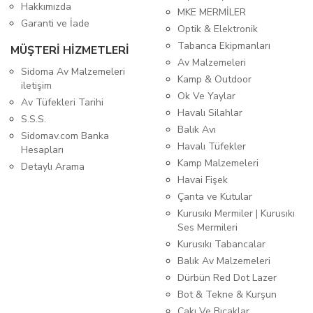
Hakkımızda
MKE MERMİLER
Garanti ve İade
Optik & Elektronik
Tabanca Ekipmanları
MÜŞTERİ HİZMETLERİ
Av Malzemeleri
Sidoma Av Malzemeleri
Kamp & Outdoor
iletişim
Ok Ve Yaylar
Av Tüfekleri Tarihi
Havalı Silahlar
S.S.S.
Balık Avı
Sidomav.com Banka
Havalı Tüfekler
Hesapları
Kamp Malzemeleri
Detaylı Arama
Havai Fişek
Çanta ve Kutular
Kurusıkı Mermiler | Kurusıkı
Ses Mermileri
Kurusıkı Tabancalar
Balık Av Malzemeleri
Dürbün Red Dot Lazer
Bot & Tekne & Kurşun
Çakı Ve Bıçaklar