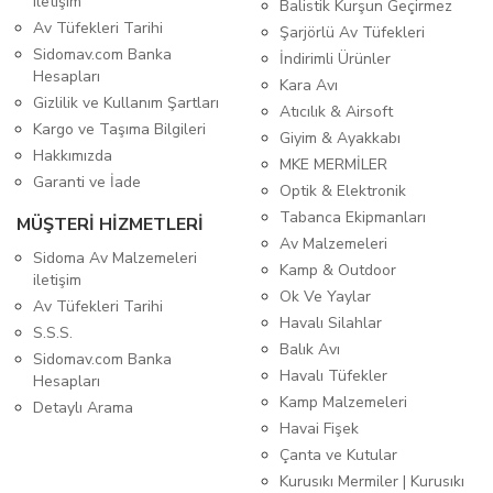
iletişim
Balistik Kurşun Geçirmez
Av Tüfekleri Tarihi
Şarjörlü Av Tüfekleri
Sidomav.com Banka
İndirimli Ürünler
Hesapları
Kara Avı
Gizlilik ve Kullanım Şartları
Atıcılık & Airsoft
Kargo ve Taşıma Bilgileri
Giyim & Ayakkabı
Hakkımızda
MKE MERMİLER
Garanti ve İade
Optik & Elektronik
Tabanca Ekipmanları
MÜŞTERİ HİZMETLERİ
Av Malzemeleri
Sidoma Av Malzemeleri
Kamp & Outdoor
iletişim
Ok Ve Yaylar
Av Tüfekleri Tarihi
Havalı Silahlar
S.S.S.
Balık Avı
Sidomav.com Banka
Havalı Tüfekler
Hesapları
Kamp Malzemeleri
Detaylı Arama
Havai Fişek
Çanta ve Kutular
Kurusıkı Mermiler | Kurusıkı