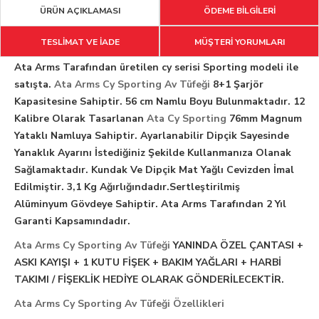
ÜRÜN AÇIKLAMASI
ÖDEME BİLGİLERİ
TESLİMAT VE İADE
MÜŞTERİ YORUMLARI
Ata Arms Tarafından üretilen cy serisi Sporting modeli ile
satışta.
Ata Arms Cy Sporting Av Tüfeği
8+1 Şarjör
Kapasitesine Sahiptir. 56 cm Namlu Boyu Bulunmaktadır. 12
Kalibre Olarak Tasarlanan
Ata Cy Sporting
76mm Magnum
Yataklı Namluya Sahiptir. Ayarlanabilir Dipçik Sayesinde
Yanaklık Ayarını İstediğiniz Şekilde Kullanmanıza Olanak
Sağlamaktadır. Kundak Ve Dipçik Mat Yağlı Cevizden İmal
Edilmiştir. 3,1 Kg Ağırlığındadır.Sertleştirilmiş
Alüminyum Gövdeye Sahiptir. Ata Arms Tarafından 2 Yıl
Garanti Kapsamındadır.
Ata Arms Cy Sporting Av Tüfeği
YANINDA ÖZEL ÇANTASI +
ASKI KAYIŞI + 1 KUTU FİŞEK + BAKIM YAĞLARI + HARBİ
TAKIMI / FİŞEKLİK HEDİYE OLARAK GÖNDERİLECEKTİR.
Ata Arms Cy Sporting Av Tüfeği Özellikleri