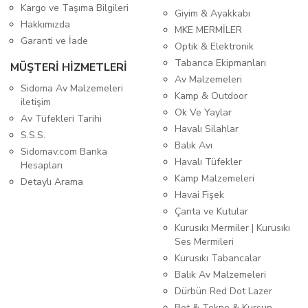
Kargo ve Taşıma Bilgileri
Giyim & Ayakkabı
Hakkımızda
MKE MERMİLER
Garanti ve İade
Optik & Elektronik
Tabanca Ekipmanları
MÜŞTERİ HİZMETLERİ
Av Malzemeleri
Sidoma Av Malzemeleri
Kamp & Outdoor
iletişim
Ok Ve Yaylar
Av Tüfekleri Tarihi
Havalı Silahlar
S.S.S.
Balık Avı
Sidomav.com Banka
Havalı Tüfekler
Hesapları
Kamp Malzemeleri
Detaylı Arama
Havai Fişek
Çanta ve Kutular
Kurusıkı Mermiler | Kurusıkı
Ses Mermileri
Kurusıkı Tabancalar
Balık Av Malzemeleri
Dürbün Red Dot Lazer
Bot & Tekne & Kurşun