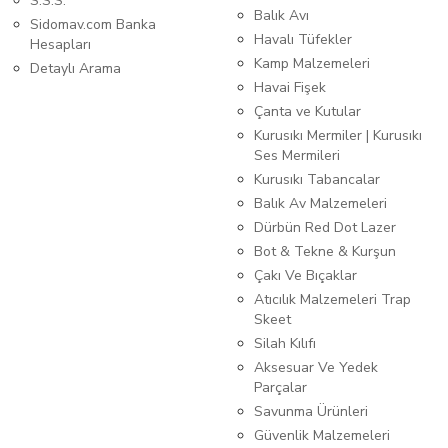
S.S.S.
Balık Avı
Sidomav.com Banka
Havalı Tüfekler
Hesapları
Kamp Malzemeleri
Detaylı Arama
Havai Fişek
Çanta ve Kutular
Kurusıkı Mermiler | Kurusıkı
Ses Mermileri
Kurusıkı Tabancalar
Balık Av Malzemeleri
Dürbün Red Dot Lazer
Bot & Tekne & Kurşun
Çakı Ve Bıçaklar
Atıcılık Malzemeleri Trap
Skeet
Silah Kılıfı
Aksesuar Ve Yedek
Parçalar
Savunma Ürünleri
Güvenlik Malzemeleri