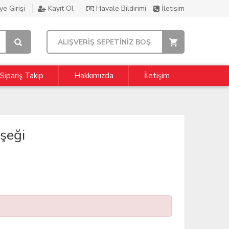
e Girişi
Kayıt Ol
Havale Bildirimi
İletişim
ALIŞVERİŞ SEPETİNİZ BOŞ
Sipariş Takip
Hakkımızda
İletişim
işeği