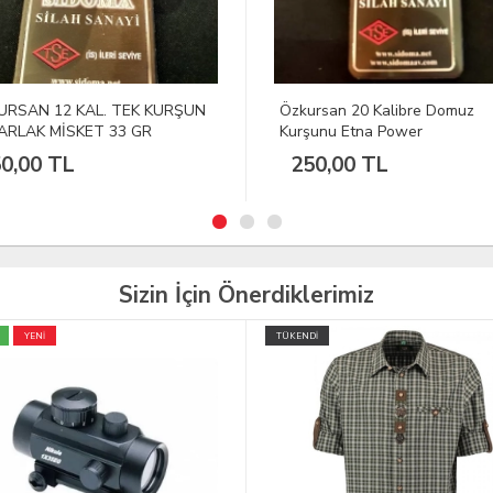
rsan 20 Kalibre Domuz
Rottweil Skeet Atış Fişeği 24
unu Etna Power
Power Piston
0,00 TL
9.00 Euro
100
%
Sizin İçin Önerdiklerimiz
İ
TÜKENDİ