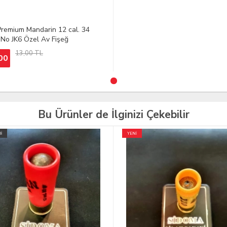
Premium Mandarin 12 cal. 34
5 No JK6 Özel Av Fişeğ
13,00 TL
00
Bu Ürünler de İlginizi Çekebilir
TÜKENDİ
İNDİRİM