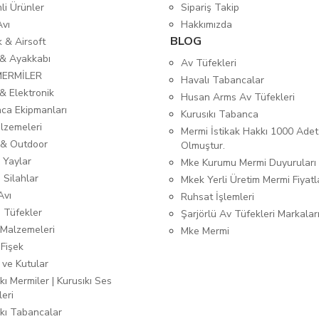
mli Ürünler
Sipariş Takip
Avı
Hakkımızda
BLOG
ık & Airsoft
 & Ayakkabı
Av Tüfekleri
MERMİLER
Havalı Tabancalar
& Elektronik
Husan Arms Av Tüfekleri
ca Ekipmanları
Kurusıkı Tabanca
lzemeleri
Mermi İstikak Hakkı 1000 Adet
& Outdoor
Olmuştur.
 Yaylar
Mke Kurumu Mermi Duyuruları
 Silahlar
Mkek Yerli Üretim Mermi Fiyatl
Avı
Ruhsat İşlemleri
ı Tüfekler
Şarjörlü Av Tüfekleri Markalar
Malzemeleri
Mke Mermi
 Fişek
 ve Kutular
kı Mermiler | Kurusıkı Ses
leri
ıkı Tabancalar