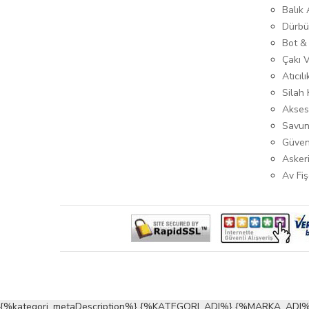
Balık
Dürbü
Bot &
Çakı 
Atıcıl
Silah K
Akses
Savun
Güven
Asker
Av Fiş
{%kategori_metaDescription%} {%KATEGORI_ADI%} {%MARKA_ADI%}