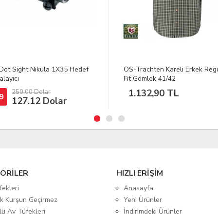
rachten Kareli Erkek Regular
EKOL Thunder 550 6.35 MM Ha
Gömlek 41/42
Tüfek Siyah
132,90 TL
3.696,00 TL
ORİLER
HIZLI ERİŞİM
fekleri
Anasayfa
tik Kurşun Geçirmez
Yeni Ürünler
lü Av Tüfekleri
İndirimdeki Ürünler