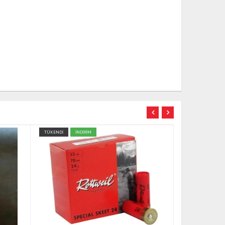
TÜKENDİ
İNDİRİM
YENİ
TÜKENDİ