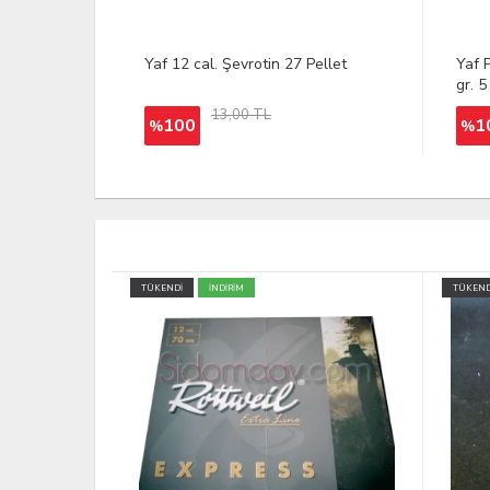
Yaf 12 cal. Şevrotin 27 Pellet
Yaf 
gr. 
13,00 TL
100
1
%
%
TÜKENDİ
YENİ