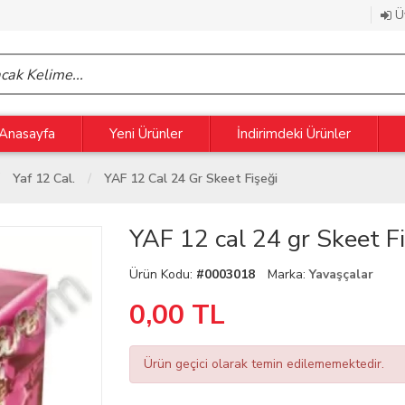
Üy
Anasayfa
Yeni Ürünler
İndirimdeki Ürünler
Yaf 12 Cal.
YAF 12 Cal 24 Gr Skeet Fişeği
YAF 12 cal 24 gr Skeet F
Ürün Kodu:
#0003018
Marka:
Yavaşçalar
0,00
TL
Ürün geçici olarak temin edilememektedir.