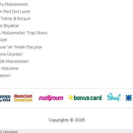
 Av Malzemeleri
n Red Dot Lazer
 Tekne & Kurşun
Ve Bıçaklar
ık Malzemeleri Trap Skeet
ılıfı
uar Ve Yedek Parçalar
ma Ürünleri
lik Malzemeleri
i Malzeme
ekleri
Copyrights © 2018
 ürünleri