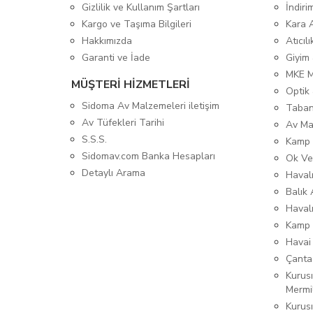
Gizlilik ve Kullanım Şartları
İndiri
Kargo ve Taşıma Bilgileri
Kara 
Hakkımızda
Atıcıl
Garanti ve İade
Giyim
MKE 
MÜŞTERİ HİZMETLERİ
Optik 
Sidoma Av Malzemeleri iletişim
Taban
Av Tüfekleri Tarihi
Av Ma
S.S.S.
Kamp 
Sidomav.com Banka Hesapları
Ok Ve
Detaylı Arama
Havalı
Balık 
Haval
Kamp 
Havai
Çanta
Kurusı
Mermi
Kurus