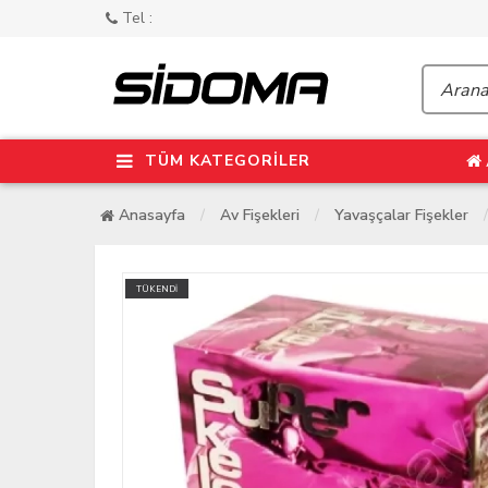
Tel :
TÜM KATEGORİLER
Anasayfa
Av Fişekleri
Yavaşçalar Fişekler
TÜKENDİ