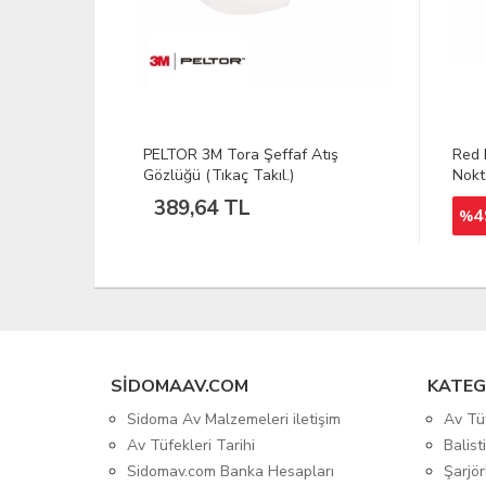
Atış
Red Dot Sight Nikula 1X35 Hedef
OS-T
Noktalayıcı
Fit 
1.
250.00 Dolar
49
%
127.12 Dolar
SIDOMAAV.COM
KATEG
Sidoma Av Malzemeleri iletişim
Av Tü
Av Tüfekleri Tarihi
Balis
Sidomav.com Banka Hesapları
Şarjör