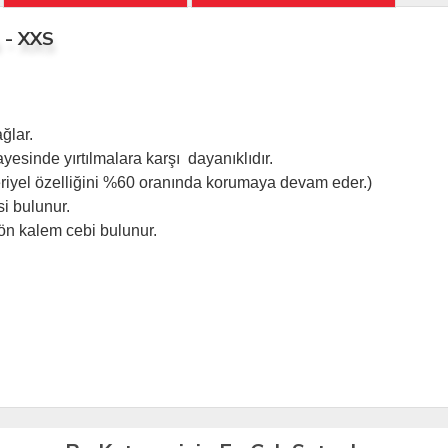
 - XXS
ğlar.
a sayesinde yırtılmalara karşı dayanıklıdır.
eriyel özelliğini %60 oranında korumaya devam eder.)
si bulunur.
 ön kalem cebi bulunur.