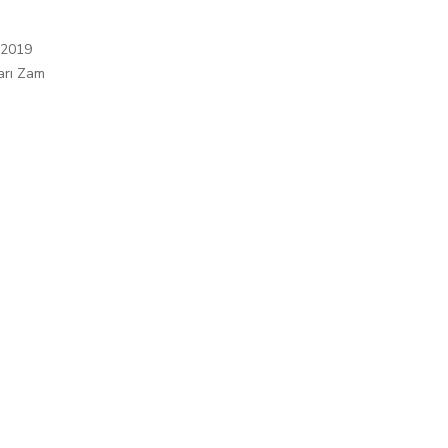
 2019
arı Zam
ı