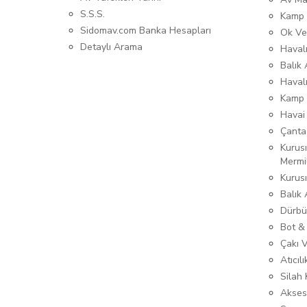
S.S.S.
Kamp 
Sidomav.com Banka Hesapları
Ok Ve
Detaylı Arama
Havalı
Balık 
Haval
Kamp 
Havai
Çanta
Kurusı
Mermi
Kurus
Balık
Dürbü
Bot &
Çakı 
Atıcıl
Silah K
Akses