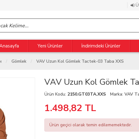
Üy
Anasayfa
Yeni Ürünler
İndirimdeki Ürünler
ı
Gömlek
VAV Uzun Kol Gömlek Tactek-03 Taba XXS
VAV Uzun Kol Gömlek Ta
Ürün Kodu:
2150.GT03TA.XXS
Marka:
VAV Ta
1.498,82
TL
Ürün geçici olarak temin edilememektedir.