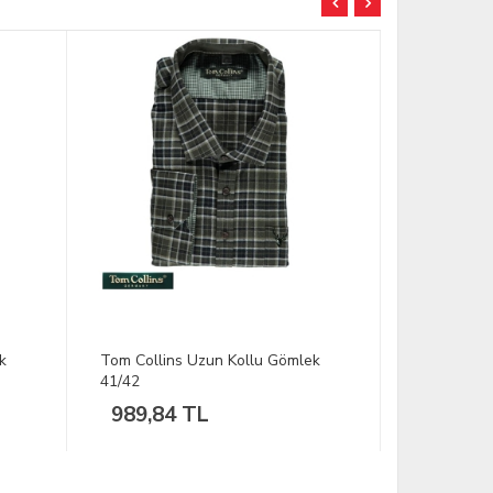
k
Tom Collins Uzun Kollu Gömlek
OS-Trachte
39/40
Gömlek 41
882,08 TL
1.221,