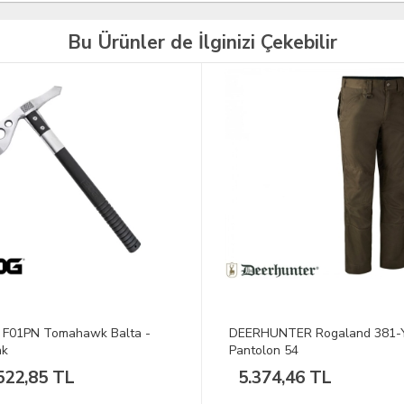
Bu Ürünler de İlginizi Çekebilir
HUNTER Rogaland 381-Yeşil
VAV Uzun Kol Gömlek Tacflex
olon 54
Siyah M
374,46 TL
3.118,80 TL