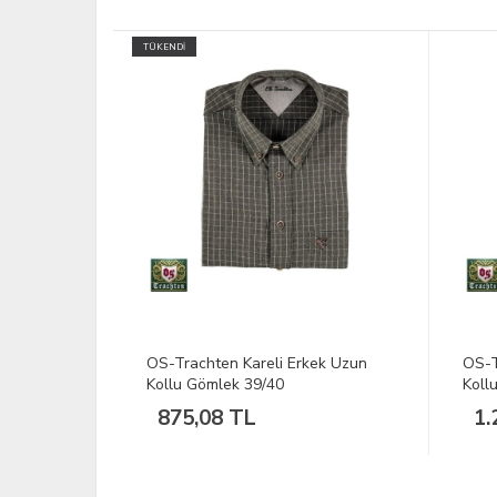
ek Uzun
OS-Trachten Haki Kareli Uzun
Tom 
Kollu Gömlek 39/40
43/4
1.210,40 TL
88