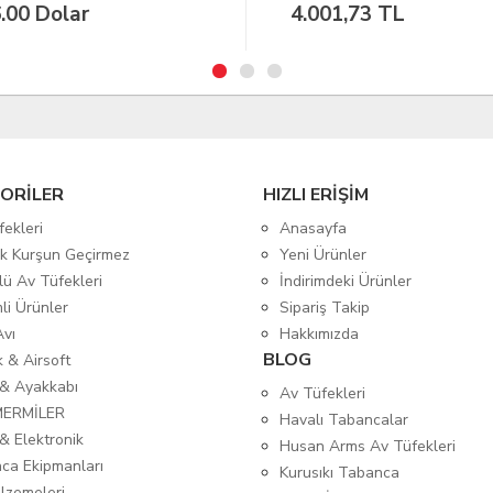
001,73 TL
37.00 Dolar
ORİLER
HIZLI ERİŞİM
fekleri
Anasayfa
tik Kurşun Geçirmez
Yeni Ürünler
lü Av Tüfekleri
İndirimdeki Ürünler
mli Ürünler
Sipariş Takip
Avı
Hakkımızda
BLOG
ık & Airsoft
 & Ayakkabı
Av Tüfekleri
MERMİLER
Havalı Tabancalar
& Elektronik
Husan Arms Av Tüfekleri
ca Ekipmanları
Kurusıkı Tabanca
lzemeleri