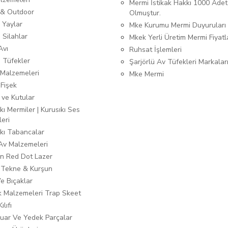
Mermi İstikak Hakkı 1000 Adet
& Outdoor
Olmuştur.
 Yaylar
Mke Kurumu Mermi Duyuruları
 Silahlar
Mkek Yerli Üretim Mermi Fiyatl
Avı
Ruhsat İşlemleri
ı Tüfekler
Şarjörlü Av Tüfekleri Markalar
Malzemeleri
Mke Mermi
 Fişek
 ve Kutular
kı Mermiler | Kurusıkı Ses
leri
ıkı Tabancalar
 Av Malzemeleri
n Red Dot Lazer
 Tekne & Kurşun
Ve Bıçaklar
ık Malzemeleri Trap Skeet
ılıfı
uar Ve Yedek Parçalar