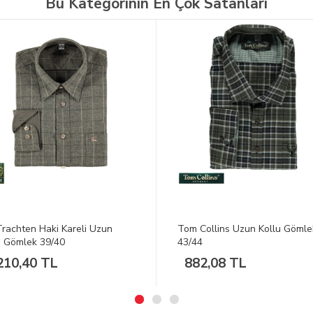
Bu Kategorinin En Çok Satanları
Collins Uzun Kollu Gömlek
Tom Collins Uzun Kollu Gömle
4
41/42
2,08 TL
989,84 TL