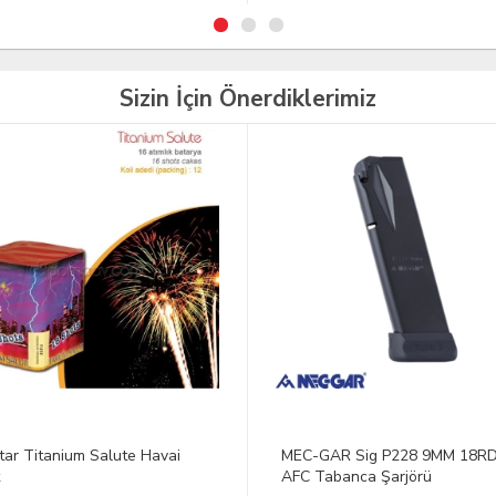
Sizin İçin Önerdiklerimiz
İNDİRİM
-GAR Sig P228 9MM 18RD HT
37 Atar Red Green Orange Ha
Tabanca Şarjörü
Fişek