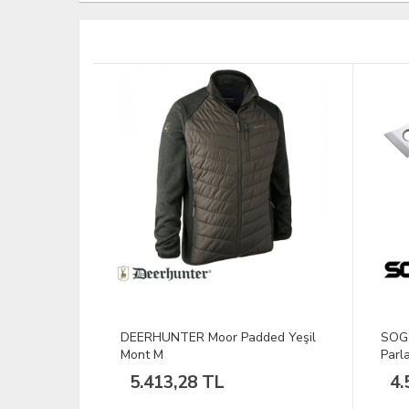
ed Yeşil
SOG F01PN Tomahawk Balta -
DEER
Parlak
Pant
4.522,85 TL
5.