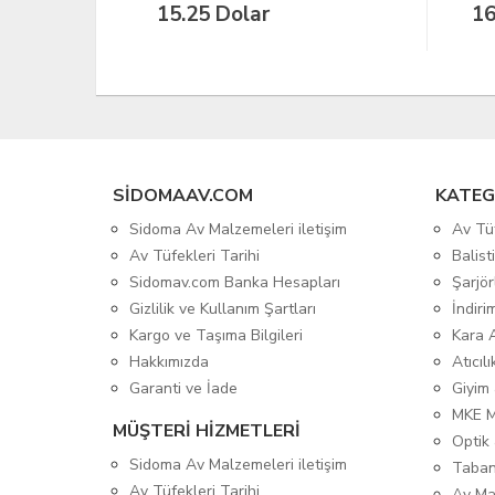
16.00 Dolar
4.
SIDOMAAV.COM
KATEG
Sidoma Av Malzemeleri iletişim
Av Tü
Av Tüfekleri Tarihi
Balis
Sidomav.com Banka Hesapları
Şarjör
Gizlilik ve Kullanım Şartları
İndiri
Kargo ve Taşıma Bilgileri
Kara 
Hakkımızda
Atıcıl
Garanti ve İade
Giyim
MKE 
MÜŞTERİ HİZMETLERİ
Optik 
Sidoma Av Malzemeleri iletişim
Taban
Av Tüfekleri Tarihi
Av Ma