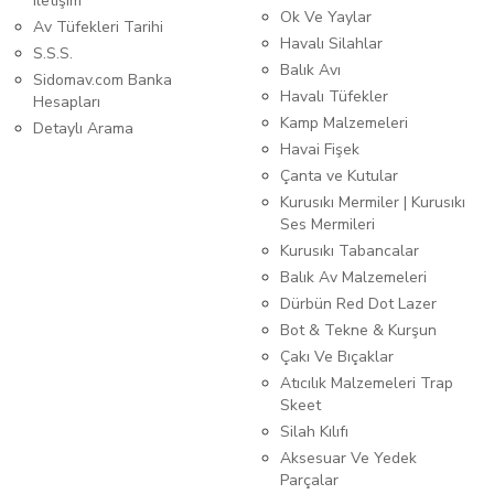
iletişim
Ok Ve Yaylar
Av Tüfekleri Tarihi
Havalı Silahlar
S.S.S.
Balık Avı
Sidomav.com Banka
Havalı Tüfekler
Hesapları
Kamp Malzemeleri
Detaylı Arama
Havai Fişek
Çanta ve Kutular
Kurusıkı Mermiler | Kurusıkı
Ses Mermileri
Kurusıkı Tabancalar
Balık Av Malzemeleri
Dürbün Red Dot Lazer
Bot & Tekne & Kurşun
Çakı Ve Bıçaklar
Atıcılık Malzemeleri Trap
Skeet
Silah Kılıfı
Aksesuar Ve Yedek
Parçalar