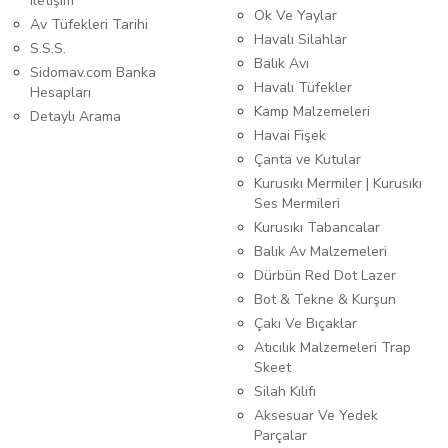
iletişim
Ok Ve Yaylar
Av Tüfekleri Tarihi
Havalı Silahlar
S.S.S.
Balık Avı
Sidomav.com Banka
Havalı Tüfekler
Hesapları
Kamp Malzemeleri
Detaylı Arama
Havai Fişek
Çanta ve Kutular
Kurusıkı Mermiler | Kurusıkı
Ses Mermileri
Kurusıkı Tabancalar
Balık Av Malzemeleri
Dürbün Red Dot Lazer
Bot & Tekne & Kurşun
Çakı Ve Bıçaklar
Atıcılık Malzemeleri Trap
Skeet
Silah Kılıfı
Aksesuar Ve Yedek
Parçalar