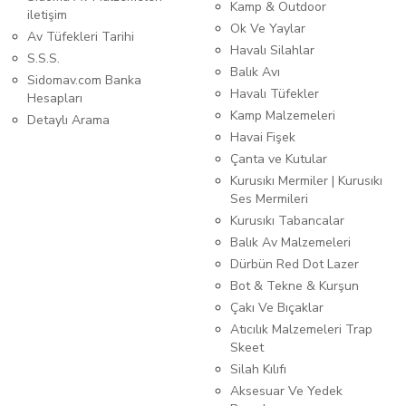
Kamp & Outdoor
iletişim
Ok Ve Yaylar
Av Tüfekleri Tarihi
Havalı Silahlar
S.S.S.
Balık Avı
Sidomav.com Banka
Havalı Tüfekler
Hesapları
Kamp Malzemeleri
Detaylı Arama
Havai Fişek
Çanta ve Kutular
Kurusıkı Mermiler | Kurusıkı
Ses Mermileri
Kurusıkı Tabancalar
Balık Av Malzemeleri
Dürbün Red Dot Lazer
Bot & Tekne & Kurşun
Çakı Ve Bıçaklar
Atıcılık Malzemeleri Trap
Skeet
Silah Kılıfı
Aksesuar Ve Yedek