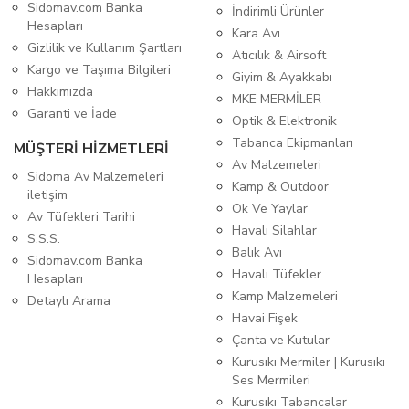
Sidomav.com Banka
İndirimli Ürünler
Hesapları
Kara Avı
Gizlilik ve Kullanım Şartları
Atıcılık & Airsoft
Kargo ve Taşıma Bilgileri
Giyim & Ayakkabı
Hakkımızda
MKE MERMİLER
Garanti ve İade
Optik & Elektronik
Tabanca Ekipmanları
MÜŞTERİ HİZMETLERİ
Av Malzemeleri
Sidoma Av Malzemeleri
Kamp & Outdoor
iletişim
Ok Ve Yaylar
Av Tüfekleri Tarihi
Havalı Silahlar
S.S.S.
Balık Avı
Sidomav.com Banka
Havalı Tüfekler
Hesapları
Kamp Malzemeleri
Detaylı Arama
Havai Fişek
Çanta ve Kutular
Kurusıkı Mermiler | Kurusıkı
Ses Mermileri
Kurusıkı Tabancalar