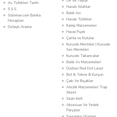
Ok Ve Yaylar
Av Tüfekleri Tarihi
Havalı Silahlar
S.S.S.
Balık Avı
Sidomav.com Banka
Havalı Tüfekler
Hesapları
Kamp Malzemeleri
Detaylı Arama
Havai Fişek
Çanta ve Kutular
Kurusıkı Mermiler | Kurusıkı
Ses Mermileri
Kurusıkı Tabancalar
Balık Av Malzemeleri
Dürbün Red Dot Lazer
Bot & Tekne & Kurşun
Çakı Ve Bıçaklar
Atıcılık Malzemeleri Trap
Skeet
Silah Kılıfı
Aksesuar Ve Yedek
Parçalar
Savunma Ürünleri