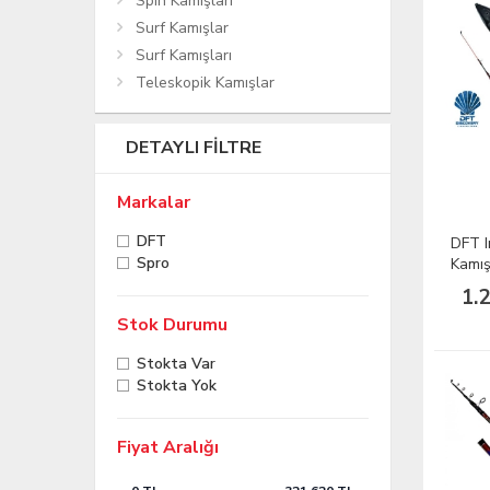
Spin Kamışları
Surf Kamışlar
Surf Kamışları
Teleskopik Kamışlar
DETAYLI FILTRE
Markalar
DFT
DFT I
Spro
Kamış
1.
Stok Durumu
Stokta Var
Stokta Yok
Fiyat Aralığı