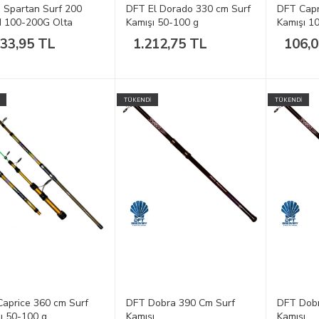
Spartan Surf 200
DFT El Dorado 330 cm Surf
DFT Capr
M 100-200G Olta
Kamışı 50-100 g
Kamışı 1
ı
Ucu
833,95 TL
1.212,75 TL
106,
TÜKENDİ
TÜKENDİ
aprice 360 cm Surf
DFT Dobra 390 Cm Surf
DFT Dobr
ı 50-100 g
Kamışı
Kamışı