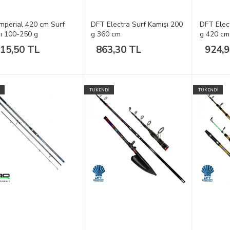
mperial 420 cm Surf
DFT Electra Surf Kamışı 200
DFT Elec
ı 100-250 g
g 360 cm
g 420 cm
315,50 TL
863,30 TL
924,
TÜKENDİ
TÜKENDİ