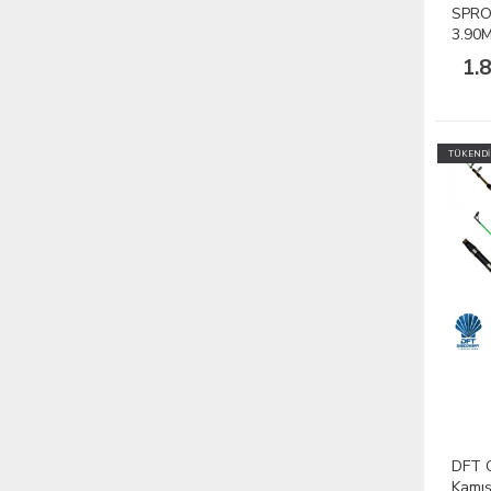
SPRO 
3.90
Kamış
1.
TÜKENDİ
DFT C
Kamış