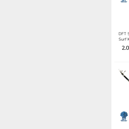
DFT S
Surf 
2.