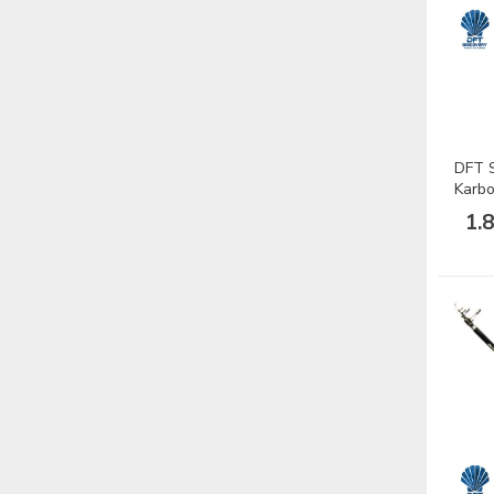
DFT 
Karbo
1.