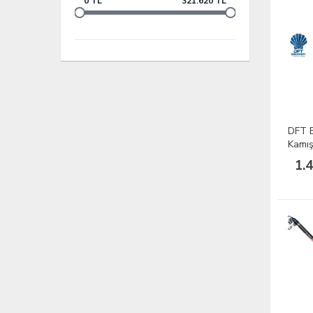
0 TL
321.620 TL
DFT E
Kamış
1.