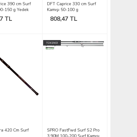
ice 390 cm Surf
DFT Caprice 330 cm Surf
00-150 g Yedek
Kamışı 50-100 g
07 TL
808,47 TL
TÜKENDİ
a 420 Cm Surf
SPRO FastFwd Surf S2 Pro
3.90M 100-200 Surf Kamışı