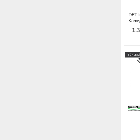
DFT I
Kamış
1.
TÜKENDİ