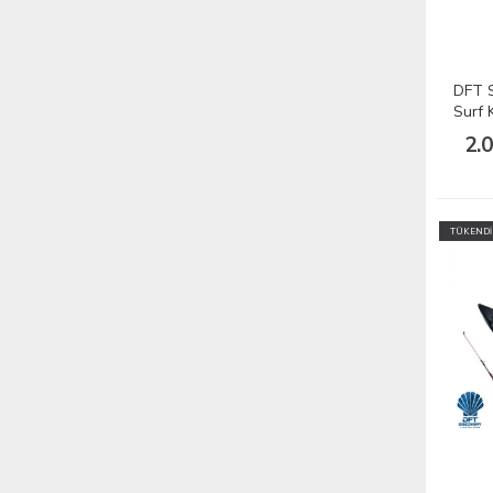
DFT S
Surf 
2.
TÜKENDİ