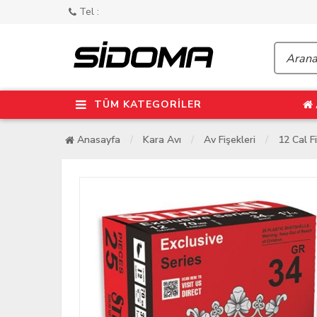
Tel :
TÜM KATEGORİLER
Anasayfa
Kara Avı
Av Fişekleri
12 Cal F