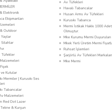
 & Ayakkabı
Av Tüfekleri
MERMİLER
Havalı Tabancalar
& Elektronik
Husan Arms Av Tüfekleri
ca Ekipmanları
Kurusıkı Tabanca
lzemeleri
Mermi İstikak Hakkı 1000 Adet
& Outdoor
Olmuştur.
 Yaylar
Mke Kurumu Mermi Duyuruları
 Silahlar
Mkek Yerli Üretim Mermi Fiyatl
Avı
Ruhsat İşlemleri
ı Tüfekler
Şarjörlü Av Tüfekleri Markalar
Malzemeleri
Mke Mermi
 Fişek
 ve Kutular
kı Mermiler | Kurusıkı Ses
leri
ıkı Tabancalar
 Av Malzemeleri
n Red Dot Lazer
 Tekne & Kurşun