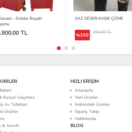
 DESEN KASIK ÇİZME
D. GAMAKATSU Tuned Assist
Hyper Spec No:6/0
283,16 TL
150,00 TL
00
ORİLER
HIZLI ERİŞİM
fekleri
Anasayfa
tik Kurşun Geçirmez
Yeni Ürünler
lü Av Tüfekleri
İndirimdeki Ürünler
mli Ürünler
Sipariş Takip
Avı
Hakkımızda
BLOG
ık & Airsoft