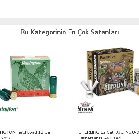
Bu Kategorinin En Çok Satanları
TÜKENDİ
LING 12 Cal. 33G. No:8-9
STERLING 12 Cal. Magnum 50
ersante Av Fişeği
No: 05 Av Fişeği