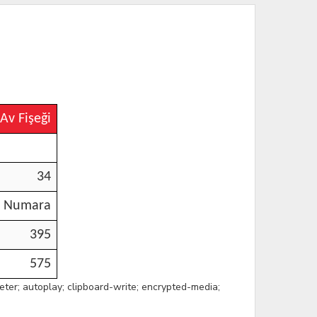
Av Fişeği
34
0 Numara
395
575
r; autoplay; clipboard-write; encrypted-media;