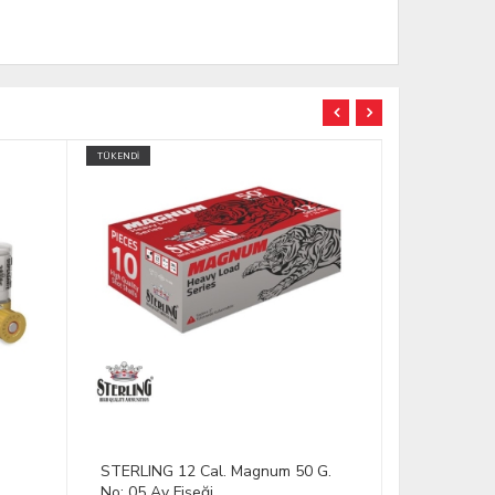
 G.
STERLING 12 Cal. 32 G. No: 10 Av
STERLING 1
Fişeği
Tapa Av Fi