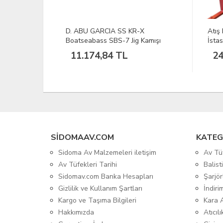
X
Atış Kazanı - Doldur Boşalt
SAZ
Kamışı
İstasyonu
24.900,00 TL
1
%
SIDOMAAV.COM
KATEG
Sidoma Av Malzemeleri iletişim
Av Tü
Av Tüfekleri Tarihi
Balis
Sidomav.com Banka Hesapları
Şarjör
Gizlilik ve Kullanım Şartları
İndiri
Kargo ve Taşıma Bilgileri
Kara 
Hakkımızda
Atıcıl