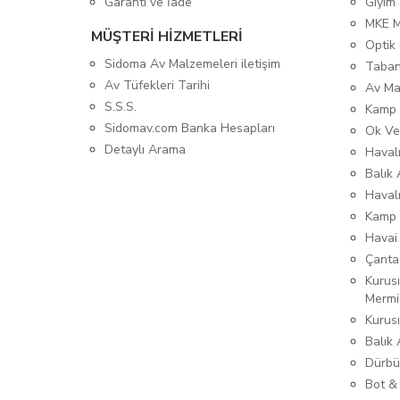
Garanti ve İade
Giyim
MKE 
MÜŞTERİ HİZMETLERİ
Optik 
Sidoma Av Malzemeleri iletişim
Taban
Av Tüfekleri Tarihi
Av Ma
S.S.S.
Kamp 
Sidomav.com Banka Hesapları
Ok Ve
Detaylı Arama
Havalı
Balık 
Haval
Kamp 
Havai
Çanta
Kurusı
Mermi
Kurus
Balık
Dürbü
Bot &