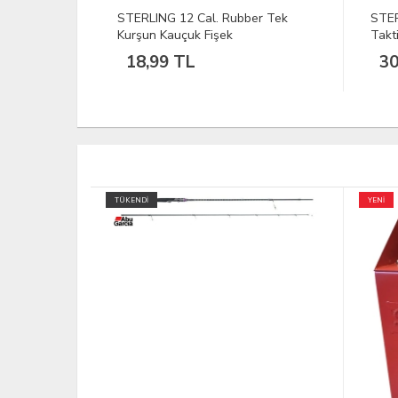
er Tek
STERLING 12 Cal. Shershen Slug
ATA 
Taktikal Fişek
12Ca
30,23 TL
11
YENİ
TÜKEND