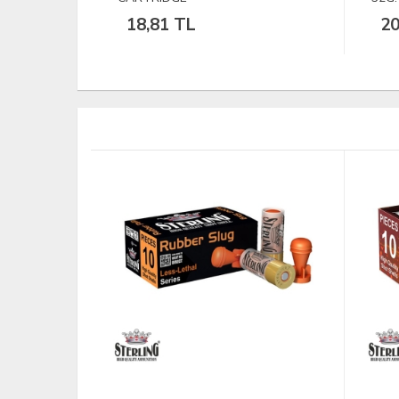
20,14 TL
22