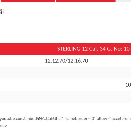
ği
STERLING 12 Cal. 34 G. No: 10 
12.12.70/12.16.70
1
youtube.com/embed/iNAlCaEUhsI" frameborder="0" allow="acceleromete
ame>