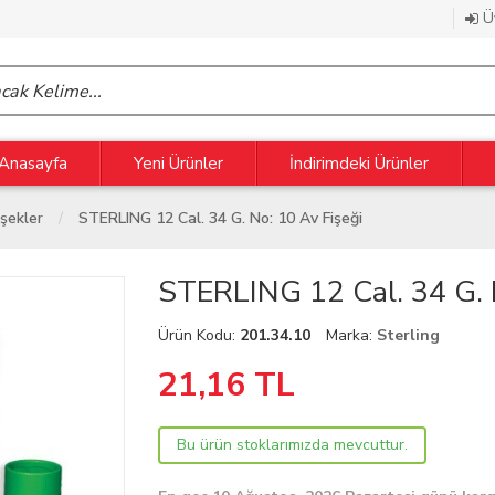
Üy
Anasayfa
Yeni Ürünler
İndirimdeki Ürünler
işekler
STERLING 12 Cal. 34 G. No: 10 Av Fişeği
STERLING 12 Cal. 34 G. 
Ürün Kodu:
201.34.10
Marka:
Sterling
21,16
TL
Bu ürün stoklarımızda mevcuttur.