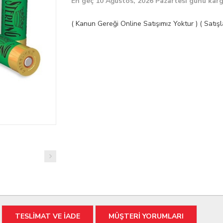
En geç 10 Ağustos, 2026 Pazartesi günü kar
( Kanun Gereği Online Satışımız Yoktur ) ( Satı
TESLİMAT VE İADE
MÜŞTERİ YORUMLARI