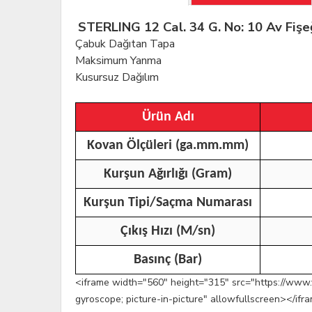
STERLING 12 Cal. 34 G. No: 10 Av Fişe
Çabuk Dağıtan Tapa
Maksimum Yanma
Kusursuz Dağılım
Ürün Adı
Kovan Ölçüleri (ga.mm.mm)
Kurşun Ağırlığı (Gram)
Kurşun Tipi/Saçma Numarası
Çıkış Hızı (M/sn)
Basınç (Bar)
<iframe width="560" height="315" src="https://www.
gyroscope; picture-in-picture" allowfullscreen></ifr