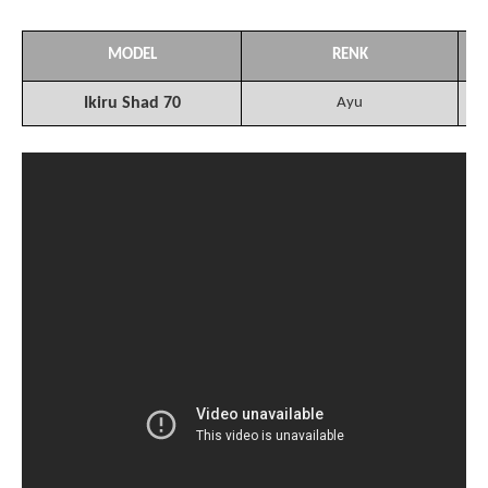
MODEL
RENK
Ikiru Shad 70
Ayu