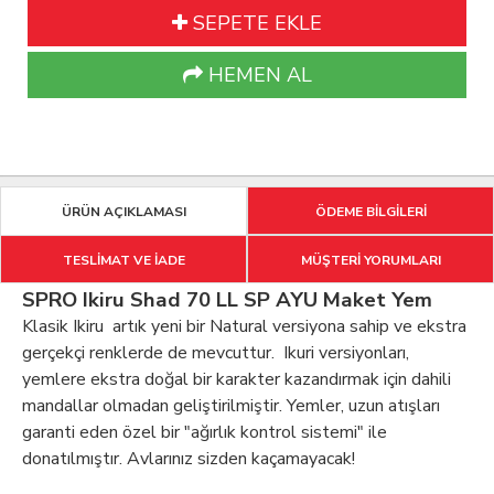
SEPETE EKLE
HEMEN AL
ÜRÜN AÇIKLAMASI
ÖDEME BİLGİLERİ
TESLİMAT VE İADE
MÜŞTERİ YORUMLARI
SPRO Ikiru Shad 70 LL SP AYU Maket Yem
Klasik Ikiru artık yeni bir Natural versiyona sahip ve ekstra
gerçekçi renklerde de mevcuttur. Ikuri versiyonları,
yemlere ekstra doğal bir karakter kazandırmak için dahili
mandallar olmadan geliştirilmiştir. Yemler, uzun atışları
garanti eden özel bir "ağırlık kontrol sistemi" ile
donatılmıştır. Avlarınız sizden kaçamayacak!