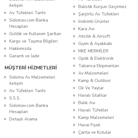
iletişim
Balistik Kurşun Geçirmez
Av Tüfekleri Tarihi
Şarjörlü Av Tüfekleri
Sidomav.com Banka
İndirimli Ürünler
Hesapları
Kara Avı
Gizlilik ve Kullanım Şartları
Atıcılık & Airsoft
Kargo ve Taşıma Bilgileri
Giyim & Ayakkabı
Hakkımızda
MKE MERMİLER
Garanti ve İade
Optik & Elektronik
Tabanca Ekipmanları
MÜŞTERİ HİZMETLERİ
Av Malzemeleri
Sidoma Av Malzemeleri
Kamp & Outdoor
iletişim
Ok Ve Yaylar
Av Tüfekleri Tarihi
Havalı Silahlar
S.S.S.
Balık Avı
Sidomav.com Banka
Havalı Tüfekler
Hesapları
Kamp Malzemeleri
Detaylı Arama
Havai Fişek
Çanta ve Kutular