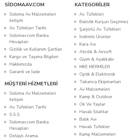
SIDOMAAV.COM
KATEGORİLER
Sidoma Av Malzemeleri
Av Tüfekleri
iletişim
Balistik Kurşun Geçirmez
Av Tüfekleri Tarihi
Şarjörlü Av Tüfekleri
Sidomav.com Banka
İndirimli Ürünler
Hesapları
Kara Avı
Gizlilik ve Kullanım Şartları
Atıcılık & Airsoft
Kargo ve Taşıma Bilgileri
Giyim & Ayakkabı
Hakkımızda
MKE MERMİLER
Garanti ve İade
Optik & Elektronik
Tabanca Ekipmanları
MÜŞTERİ HİZMETLERİ
Av Malzemeleri
Sidoma Av Malzemeleri
Kamp & Outdoor
iletişim
Ok Ve Yaylar
Av Tüfekleri Tarihi
Havalı Silahlar
S.S.S.
Balık Avı
Sidomav.com Banka
Havalı Tüfekler
Hesapları
Kamp Malzemeleri
Detaylı Arama