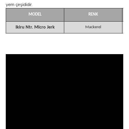
yem çeşididir.
MODEL
RENK
Ikiru Ntr. Micro Jerk
Mackerel