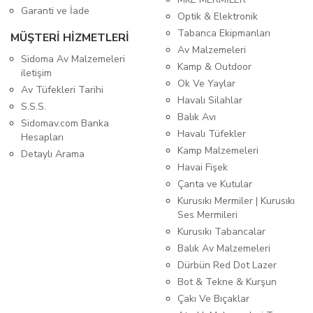
Garanti ve İade
Optik & Elektronik
Tabanca Ekipmanları
MÜŞTERİ HİZMETLERİ
Av Malzemeleri
Sidoma Av Malzemeleri
Kamp & Outdoor
iletişim
Ok Ve Yaylar
Av Tüfekleri Tarihi
Havalı Silahlar
S.S.S.
Balık Avı
Sidomav.com Banka
Havalı Tüfekler
Hesapları
Kamp Malzemeleri
Detaylı Arama
Havai Fişek
Çanta ve Kutular
Kurusıkı Mermiler | Kurusıkı
Ses Mermileri
Kurusıkı Tabancalar
Balık Av Malzemeleri
Dürbün Red Dot Lazer
Bot & Tekne & Kurşun
Çakı Ve Bıçaklar