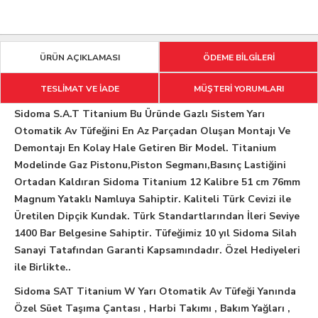
ÜRÜN AÇIKLAMASI
ÖDEME BİLGİLERİ
TESLİMAT VE İADE
MÜŞTERİ YORUMLARI
Sidoma S.A.T Titanium Bu Üründe Gazlı Sistem Yarı
Otomatik Av Tüfeğini En Az Parçadan Oluşan Montajı Ve
Demontajı En Kolay Hale Getiren Bir Model. Titanium
Modelinde Gaz Pistonu,Piston Segmanı,Basınç Lastiğini
Ortadan Kaldıran Sidoma Titanium 12 Kalibre 51 cm 76mm
Magnum Yataklı Namluya Sahiptir. Kaliteli Türk Cevizi ile
Üretilen Dipçik Kundak. Türk Standartlarından İleri Seviye
1400 Bar Belgesine Sahiptir. Tüfeğimiz 10 yıl Sidoma Silah
Sanayi Tatafından Garanti Kapsamındadır. Özel Hediyeleri
ile Birlikte..
Sidoma SAT Titanium W Yarı Otomatik Av Tüfeği Yanında
Özel Süet Taşıma Çantası , Harbi Takımı , Bakım Yağları ,