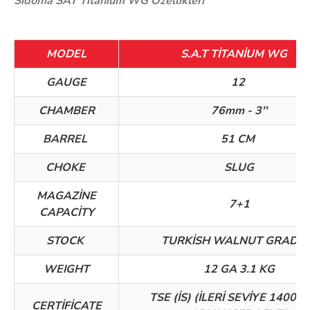
Sidoma SAT Titanium WG Özellikleri
MODEL
S.A.T TİTANİUM WG
GAUGE
12
CHAMBER
76mm - 3''
BARREL
51 CM
CHOKE
SLUG
MAGAZİNE
7+1
CAPACİTY
STOCK
TURKİSH WALNUT GRADE 
WEIGHT
12 GA 3.1 KG
TSE (İS) (İLERİ SEVİYE 1400 B
CERTİFİCATE