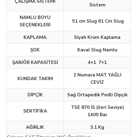
ÇALIŞMA SİSTEMİ
Sistem
NAMLU BOYU
51 cm Slug 61 Cm Slug
SEÇENEKLERİ
KAPLAMA
Siyah Krom Kaplama
ŞOK
Kaval Slug Namlu
ŞARJÖR KAPASİTESİ
4+1 7+1
2 Numara MAT YAĞLI
KUNDAK TAKIM
CEVİZ
DİPÇİK
Sağ Ortapedik Pedli Dipçik
TSE 870 İS (ileri Seviye)
SERTİFİKA
1400 Bar
AĞIRLIK
3.1 Kg