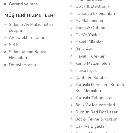
Garanti ve İade
Optik & Elektronik
Tabanca Ekipmanları
MÜŞTERİ HİZMETLERİ
Av Malzemeleri
Sidoma Av Malzemeleri
Kamp & Outdoor
iletişim
Ok Ve Yaylar
Av Tüfekleri Tarihi
Havalı Silahlar
S.S.S.
Balık Avı
Sidomav.com Banka
Havalı Tüfekler
Hesapları
Kamp Malzemeleri
Detaylı Arama
Havai Fişek
Çanta ve Kutular
Kurusıkı Mermiler | Kurusıkı
Ses Mermileri
Kurusıkı Tabancalar
Balık Av Malzemeleri
Dürbün Red Dot Lazer
Bot & Tekne & Kurşun
Çakı Ve Bıçaklar