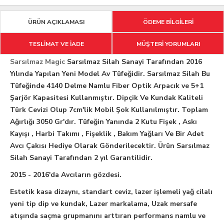
ÜRÜN AÇIKLAMASI
ÖDEME BİLGİLERİ
TESLİMAT VE İADE
MÜŞTERİ YORUMLARI
Sarsılmaz Magic
Sarsılmaz Silah Sanayi Tarafından 2016
Yılında Yapılan Yeni Model Av Tüfeğidir. Sarsılmaz Silah Bu
Tüfeğinde 4140 Delme Namlu Fiber Optik Arpacık ve 5+1
Şarjör Kapasitesi Kullanmıştır. Dipçik Ve Kundak Kaliteli
Türk Cevizi Olup 7cm'lik Mobil Şok Kullanılmıştır. Toplam
Ağırlığı 3050 Gr'dır. Tüfeğin Yanında 2 Kutu Fişek , Askı
Kayışı , Harbi Takımı , Fişeklik , Bakım Yağları Ve Bir Adet
Avcı Çakısı Hediye Olarak Gönderilecektir. Ürün Sarsılmaz
Silah Sanayi Tarafından 2 yıl Garantilidir.
2015 - 2016'da Avcıların gözdesi.
Estetik kasa dizaynı, standart ceviz, lazer işlemeli yağ cilalı
yeni tip dip ve kundak, Lazer markalama, Uzak mersafe
atışında saçma grupmanını arttıran performans namlu ve