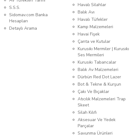
Av Tüfekleri Tarihi
Havalı Silahlar
S.S.S.
Balık Avı
Sidomav.com Banka
Havalı Tüfekler
Hesapları
Kamp Malzemeleri
Detaylı Arama
Havai Fişek
Çanta ve Kutular
Kurusıkı Mermiler | Kurusıkı
Ses Mermileri
Kurusıkı Tabancalar
Balık Av Malzemeleri
Dürbün Red Dot Lazer
Bot & Tekne & Kurşun
Çakı Ve Bıçaklar
Atıcılık Malzemeleri Trap
Skeet
Silah Kılıfı
Aksesuar Ve Yedek
Parçalar
Savunma Ürünleri