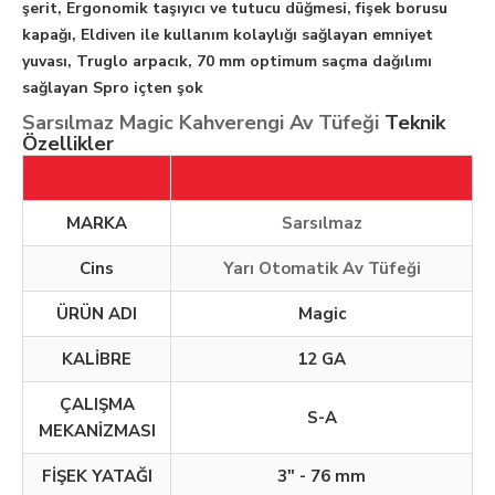
şerit, Ergonomik taşıyıcı ve tutucu düğmesi, fişek borusu
kapağı, Eldiven ile kullanım kolaylığı sağlayan emniyet
yuvası, Truglo arpacık, 70 mm optimum saçma dağılımı
sağlayan Spro içten şok
Sarsılmaz Magic Kahverengi Av Tüfeği
Teknik
Özellikler
MARKA
Sarsılmaz
Cins
Yarı Otomatik Av Tüfeği
ÜRÜN ADI
Magic
KALİBRE
12 GA
ÇALIŞMA
S-A
MEKANİZMASI
FİŞEK YATAĞI
3" - 76 mm