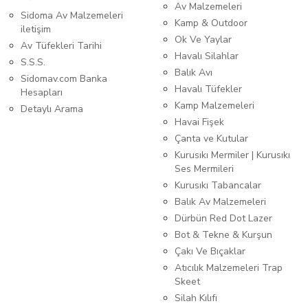
Av Malzemeleri
Sidoma Av Malzemeleri
Kamp & Outdoor
iletişim
Ok Ve Yaylar
Av Tüfekleri Tarihi
Havalı Silahlar
S.S.S.
Balık Avı
Sidomav.com Banka
Havalı Tüfekler
Hesapları
Kamp Malzemeleri
Detaylı Arama
Havai Fişek
Çanta ve Kutular
Kurusıkı Mermiler | Kurusıkı
Ses Mermileri
Kurusıkı Tabancalar
Balık Av Malzemeleri
Dürbün Red Dot Lazer
Bot & Tekne & Kurşun
Çakı Ve Bıçaklar
Atıcılık Malzemeleri Trap
Skeet
Silah Kılıfı