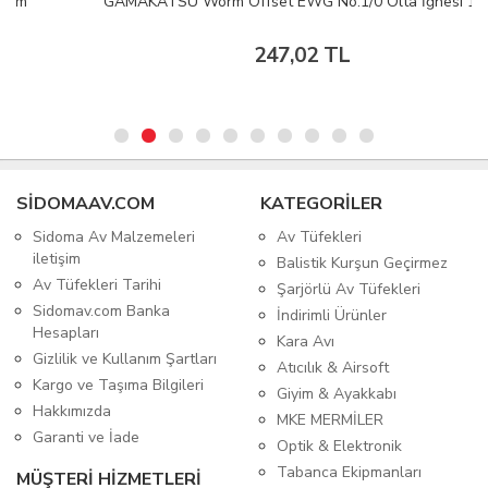
GAMAKATSU Worm Offset EWG No:1/0 Olta İğnesi 1/6
247,02 TL
SIDOMAAV.COM
KATEGORİLER
Sidoma Av Malzemeleri
Av Tüfekleri
iletişim
Balistik Kurşun Geçirmez
Av Tüfekleri Tarihi
Şarjörlü Av Tüfekleri
Sidomav.com Banka
İndirimli Ürünler
Hesapları
Kara Avı
Gizlilik ve Kullanım Şartları
Atıcılık & Airsoft
Kargo ve Taşıma Bilgileri
Giyim & Ayakkabı
Hakkımızda
MKE MERMİLER
Garanti ve İade
Optik & Elektronik
Tabanca Ekipmanları
MÜŞTERİ HİZMETLERİ