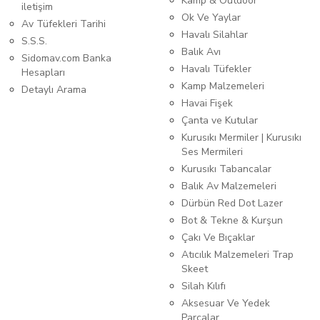
Kamp & Outdoor
iletişim
Ok Ve Yaylar
Av Tüfekleri Tarihi
Havalı Silahlar
S.S.S.
Balık Avı
Sidomav.com Banka
Havalı Tüfekler
Hesapları
Kamp Malzemeleri
Detaylı Arama
Havai Fişek
Çanta ve Kutular
Kurusıkı Mermiler | Kurusıkı
Ses Mermileri
Kurusıkı Tabancalar
Balık Av Malzemeleri
Dürbün Red Dot Lazer
Bot & Tekne & Kurşun
Çakı Ve Bıçaklar
Atıcılık Malzemeleri Trap
Skeet
Silah Kılıfı
Aksesuar Ve Yedek
Parçalar