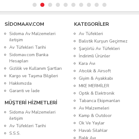
SIDOMAAV.COM
KATEGORİLER
Sidoma Av Malzemeleri
Av Tüfekleri
iletişim
Balistik Kurşun Geçirmez
Av Tüfekleri Tarihi
Şarjörlü Av Tüfekleri
Sidomav.com Banka
İndirimli Ürünler
Hesapları
Kara Avı
Gizlilik ve Kullanım Şartları
Atıcılık & Airsoft
Kargo ve Taşıma Bilgileri
Giyim & Ayakkabı
Hakkımızda
MKE MERMİLER
Garanti ve İade
Optik & Elektronik
Tabanca Ekipmanları
MÜŞTERİ HİZMETLERİ
Av Malzemeleri
Sidoma Av Malzemeleri
Kamp & Outdoor
iletişim
Ok Ve Yaylar
Av Tüfekleri Tarihi
Havalı Silahlar
S.S.S.
Balık Avı