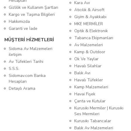
Hesapları
Kara Avı
Gizlilik ve Kullanım Şartları
Atıcılık & Airsoft
Kargo ve Taşıma Bilgileri
Giyim & Ayakkabı
Hakkımızda
MKE MERMİLER
Garanti ve İade
Optik & Elektronik
Tabanca Ekipmanları
MÜŞTERİ HİZMETLERİ
Av Malzemeleri
Sidoma Av Malzemeleri
Kamp & Outdoor
iletişim
Ok Ve Yaylar
Av Tüfekleri Tarihi
Havalı Silahlar
S.S.S.
Balık Avı
Sidomav.com Banka
Havalı Tüfekler
Hesapları
Kamp Malzemeleri
Detaylı Arama
Havai Fişek
Çanta ve Kutular
Kurusıkı Mermiler | Kurusıkı
Ses Mermileri
Kurusıkı Tabancalar
Balık Av Malzemeleri