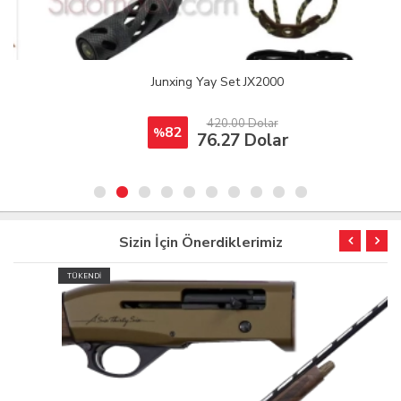
Junxing Yay Set JX2000
420.00 Dolar
82
%
76.27 Dolar
Sizin İçin Önerdiklerimiz
TÜKENDİ