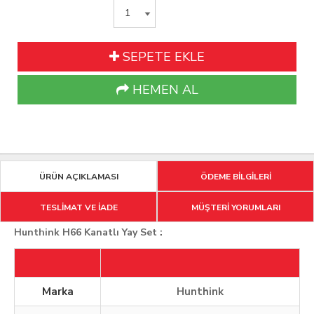
SEPETE EKLE
HEMEN AL
ÜRÜN AÇIKLAMASI
ÖDEME BİLGİLERİ
TESLİMAT VE İADE
MÜŞTERİ YORUMLARI
Hunthink H66 Kanatlı Yay Set
:
Marka
Hunthink