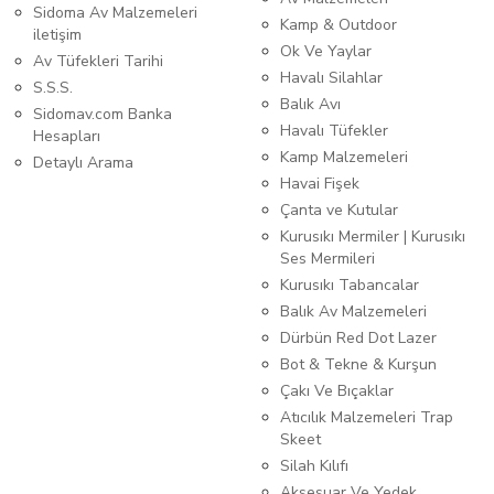
Sidoma Av Malzemeleri
Kamp & Outdoor
iletişim
Ok Ve Yaylar
Av Tüfekleri Tarihi
Havalı Silahlar
S.S.S.
Balık Avı
Sidomav.com Banka
Havalı Tüfekler
Hesapları
Kamp Malzemeleri
Detaylı Arama
Havai Fişek
Çanta ve Kutular
Kurusıkı Mermiler | Kurusıkı
Ses Mermileri
Kurusıkı Tabancalar
Balık Av Malzemeleri
Dürbün Red Dot Lazer
Bot & Tekne & Kurşun
Çakı Ve Bıçaklar
Atıcılık Malzemeleri Trap
Skeet
Silah Kılıfı
Aksesuar Ve Yedek