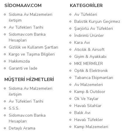
SIDOMAAV.COM
KATEGORİLER
Sidoma Av Malzemeleri
Av Tüfekleri
iletişim
Balistik Kurşun Geçirmez
Av Tüfekleri Tarihi
Şarjörlü Av Tüfekleri
Sidomav.com Banka
İndirimli Ürünler
Hesapları
Kara Avı
Gizlilik ve Kullanım Şartları
Atıcılık & Airsoft
Kargo ve Taşıma Bilgileri
Giyim & Ayakkabı
Hakkımızda
MKE MERMİLER
Garanti ve İade
Optik & Elektronik
Tabanca Ekipmanları
MÜŞTERİ HİZMETLERİ
Av Malzemeleri
Sidoma Av Malzemeleri
Kamp & Outdoor
iletişim
Ok Ve Yaylar
Av Tüfekleri Tarihi
Havalı Silahlar
S.S.S.
Balık Avı
Sidomav.com Banka
Havalı Tüfekler
Hesapları
Kamp Malzemeleri
Detaylı Arama