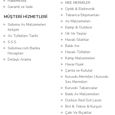
Hakkımızda
MKE MERMİLER
Garanti ve İade
Optik & Elektronik
Tabanca Ekipmanları
MÜŞTERİ HİZMETLERİ
Av Malzemeleri
Sidoma Av Malzemeleri
Kamp & Outdoor
iletişim
Ok Ve Yaylar
Av Tüfekleri Tarihi
Havalı Silahlar
S.S.S.
Balık Avı
Sidomav.com Banka
Havalı Tüfekler
Hesapları
Kamp Malzemeleri
Detaylı Arama
Havai Fişek
Çanta ve Kutular
Kurusıkı Mermiler | Kurusıkı
Ses Mermileri
Kurusıkı Tabancalar
Balık Av Malzemeleri
Dürbün Red Dot Lazer
Bot & Tekne & Kurşun
Çakı Ve Bıçaklar