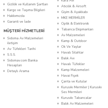
Kara Avı
Gizlilik ve Kullanım Şartları
Atıcılık & Airsoft
Kargo ve Taşıma Bilgileri
Giyim & Ayakkabı
Hakkımızda
MKE MERMİLER
Garanti ve İade
Optik & Elektronik
Tabanca Ekipmanları
MÜŞTERİ HİZMETLERİ
Av Malzemeleri
Sidoma Av Malzemeleri
Kamp & Outdoor
iletişim
Ok Ve Yaylar
Av Tüfekleri Tarihi
Havalı Silahlar
S.S.S.
Balık Avı
Sidomav.com Banka
Havalı Tüfekler
Hesapları
Kamp Malzemeleri
Detaylı Arama
Havai Fişek
Çanta ve Kutular
Kurusıkı Mermiler | Kurusıkı
Ses Mermileri
Kurusıkı Tabancalar
Balık Av Malzemeleri