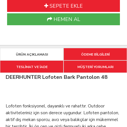
SEPETE EKLE
HEMEN AL
ÜRÜN AÇIKLAMASI
ÖDEME BİLGİLERİ
TESLİMAT VE İADE
MÜŞTERİ YORUMLARI
DEERHUNTER Lofoten Bark Pantolon 48
Lofoten fonksiyonel, dayanıklı ve rahattır. Outdoor
aktiviteleriniz için son derece uygundur. Lofoten pantolon,
aktif dış mekan sporcu, avcı veya balıkçılar için mükemmel
bir tercihtir. İki ön cep ve gizli fermuarlı iki arka cebe