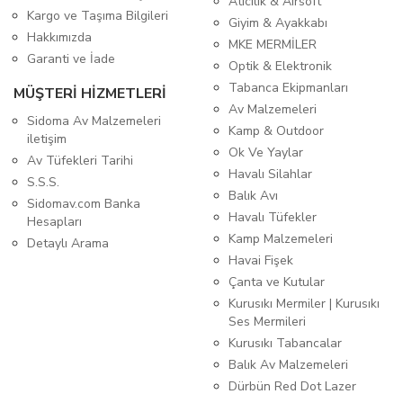
Atıcılık & Airsoft
Kargo ve Taşıma Bilgileri
Giyim & Ayakkabı
Hakkımızda
MKE MERMİLER
Garanti ve İade
Optik & Elektronik
Tabanca Ekipmanları
MÜŞTERİ HİZMETLERİ
Av Malzemeleri
Sidoma Av Malzemeleri
Kamp & Outdoor
iletişim
Ok Ve Yaylar
Av Tüfekleri Tarihi
Havalı Silahlar
S.S.S.
Balık Avı
Sidomav.com Banka
Havalı Tüfekler
Hesapları
Kamp Malzemeleri
Detaylı Arama
Havai Fişek
Çanta ve Kutular
Kurusıkı Mermiler | Kurusıkı
Ses Mermileri
Kurusıkı Tabancalar
Balık Av Malzemeleri
Dürbün Red Dot Lazer