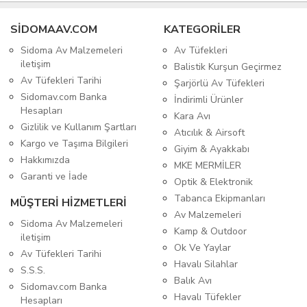
SIDOMAAV.COM
KATEGORİLER
Sidoma Av Malzemeleri
Av Tüfekleri
iletişim
Balistik Kurşun Geçirmez
Av Tüfekleri Tarihi
Şarjörlü Av Tüfekleri
Sidomav.com Banka
İndirimli Ürünler
Hesapları
Kara Avı
Gizlilik ve Kullanım Şartları
Atıcılık & Airsoft
Kargo ve Taşıma Bilgileri
Giyim & Ayakkabı
Hakkımızda
MKE MERMİLER
Garanti ve İade
Optik & Elektronik
Tabanca Ekipmanları
MÜŞTERİ HİZMETLERİ
Av Malzemeleri
Sidoma Av Malzemeleri
Kamp & Outdoor
iletişim
Ok Ve Yaylar
Av Tüfekleri Tarihi
Havalı Silahlar
S.S.S.
Balık Avı
Sidomav.com Banka
Havalı Tüfekler
Hesapları