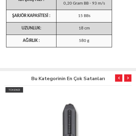
0,20 Gram BB - 93 m/s
ŞARJÖR KAPASİTESİ :
15 BBs
UZUNLUK:
18 cm
AĞIRLIK :
580 g
Bu Kategorinin En Çok Satanları
TÜKENDİ