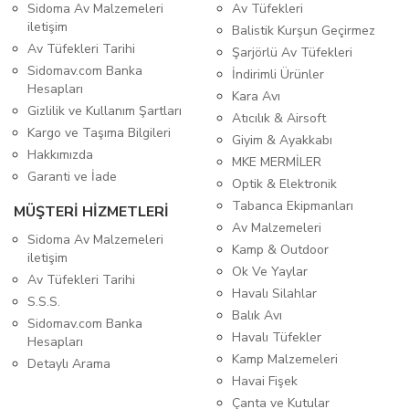
Sidoma Av Malzemeleri
Av Tüfekleri
iletişim
Balistik Kurşun Geçirmez
Av Tüfekleri Tarihi
Şarjörlü Av Tüfekleri
Sidomav.com Banka
İndirimli Ürünler
Hesapları
Kara Avı
Gizlilik ve Kullanım Şartları
Atıcılık & Airsoft
Kargo ve Taşıma Bilgileri
Giyim & Ayakkabı
Hakkımızda
MKE MERMİLER
Garanti ve İade
Optik & Elektronik
Tabanca Ekipmanları
MÜŞTERİ HİZMETLERİ
Av Malzemeleri
Sidoma Av Malzemeleri
Kamp & Outdoor
iletişim
Ok Ve Yaylar
Av Tüfekleri Tarihi
Havalı Silahlar
S.S.S.
Balık Avı
Sidomav.com Banka
Havalı Tüfekler
Hesapları
Kamp Malzemeleri
Detaylı Arama
Havai Fişek
Çanta ve Kutular