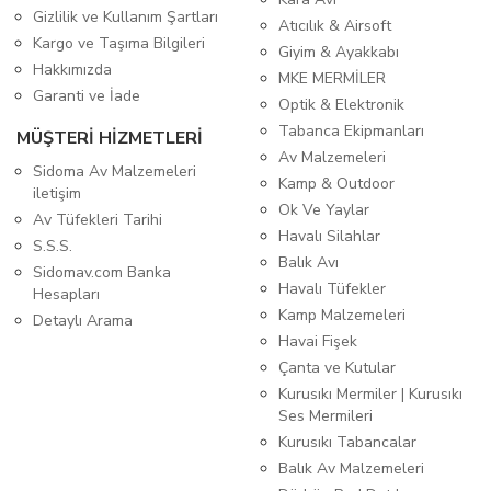
Gizlilik ve Kullanım Şartları
Atıcılık & Airsoft
Kargo ve Taşıma Bilgileri
Giyim & Ayakkabı
Hakkımızda
MKE MERMİLER
Garanti ve İade
Optik & Elektronik
Tabanca Ekipmanları
MÜŞTERİ HİZMETLERİ
Av Malzemeleri
Sidoma Av Malzemeleri
Kamp & Outdoor
iletişim
Ok Ve Yaylar
Av Tüfekleri Tarihi
Havalı Silahlar
S.S.S.
Balık Avı
Sidomav.com Banka
Havalı Tüfekler
Hesapları
Kamp Malzemeleri
Detaylı Arama
Havai Fişek
Çanta ve Kutular
Kurusıkı Mermiler | Kurusıkı
Ses Mermileri
Kurusıkı Tabancalar
Balık Av Malzemeleri