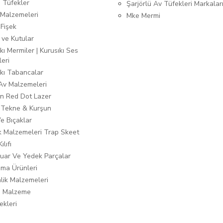
ı Tüfekler
Şarjörlü Av Tüfekleri Markalar
Malzemeleri
Mke Mermi
 Fişek
 ve Kutular
kı Mermiler | Kurusıkı Ses
leri
ıkı Tabancalar
 Av Malzemeleri
n Red Dot Lazer
 Tekne & Kurşun
Ve Bıçaklar
ık Malzemeleri Trap Skeet
ılıfı
uar Ve Yedek Parçalar
ma Ürünleri
lik Malzemeleri
i Malzeme
ekleri