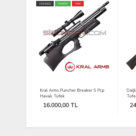
TÜKEND
ker S Pcp
Dağlıoğlu Fd 20 Plastik Dipçik Av
MANO
Tüfeği
24.875,00 TL
46