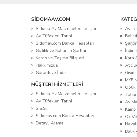
SIDOMAAV.COM
KATEG
Sidoma Av Malzemeleri iletişim
Av Tü
Av Tüfekleri Tarihi
Balis
Sidomav.com Banka Hesapları
Şarjör
Gizlilik ve Kullanım Şartları
İndiri
Kargo ve Taşıma Bilgileri
Kara 
Hakkımızda
Atıcıl
Garanti ve İade
Giyim
MKE 
MÜŞTERİ HİZMETLERİ
Optik 
Sidoma Av Malzemeleri iletişim
Taban
Av Tüfekleri Tarihi
Av Ma
S.S.S.
Kamp 
Sidomav.com Banka Hesapları
Ok Ve
Detaylı Arama
Havalı
Balık 