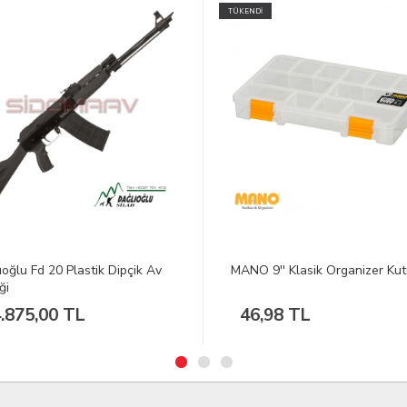
İ
 9'' Klasik Organizer Kutu
STERLING WW1 25'Li Beyaz 
Makinesi
,98 TL
33.036,47 TL