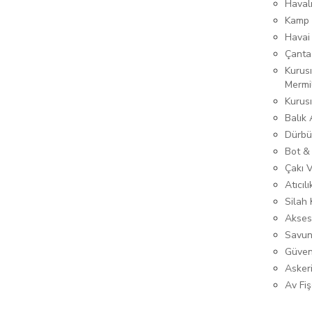
Haval
Kamp 
Havai
Çanta
Kurusı
Mermi
Kurus
Balık
Dürbü
Bot &
Çakı 
Atıcıl
Silah K
Akses
Savun
Güven
Asker
Av Fiş