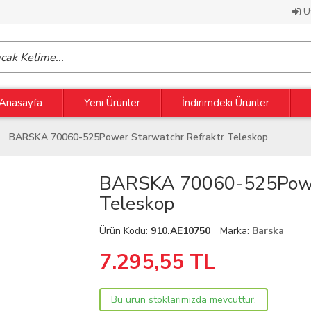
Üy
Anasayfa
Yeni Ürünler
İndirimdeki Ürünler
BARSKA 70060-525Power Starwatchr Refraktr Teleskop
BARSKA 70060-525Power
Teleskop
Ürün Kodu:
910.AE10750
Marka:
Barska
7.295,55
TL
Bu ürün stoklarımızda mevcuttur.