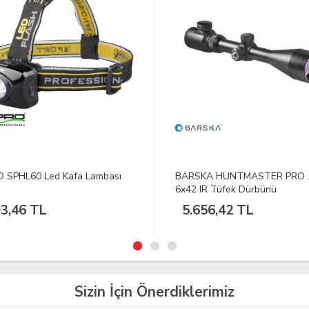
SKA HUNTMASTER PRO 1.5-
BARSKA CRUSH 10X42 Açık M
 IR Tüfek Dürbünü
El Dürbünü
656,42 TL
6.878,66 TL
Sizin İçin Önerdiklerimiz