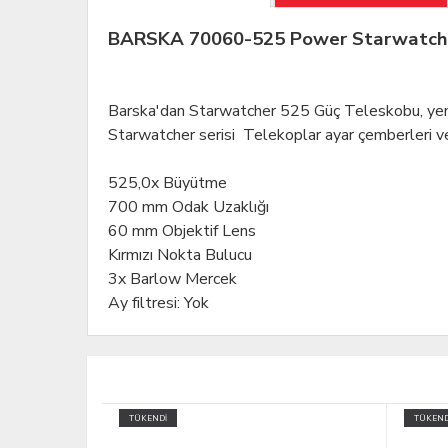
BARSKA 70060-525 Power Starwatche
Barska'dan Starwatcher 525 Güç Teleskobu, yeni 
Starwatcher serisi Telekoplar ayar çemberleri ve
525,0x Büyütme
700 mm Odak Uzaklığı
60 mm Objektif Lens
Kırmızı Nokta Bulucu
3x Barlow Mercek
Ay filtresi: Yok
TÜKENDİ
TÜKEND