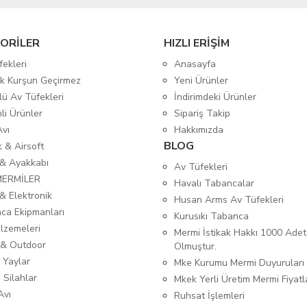
ORİLER
HIZLI ERİŞİM
fekleri
Anasayfa
tik Kurşun Geçirmez
Yeni Ürünler
lü Av Tüfekleri
İndirimdeki Ürünler
mli Ürünler
Sipariş Takip
Avı
Hakkımızda
BLOG
ık & Airsoft
 & Ayakkabı
Av Tüfekleri
MERMİLER
Havalı Tabancalar
& Elektronik
Husan Arms Av Tüfekleri
ca Ekipmanları
Kurusıkı Tabanca
lzemeleri
Mermi İstikak Hakkı 1000 Adet
& Outdoor
Olmuştur.
 Yaylar
Mke Kurumu Mermi Duyuruları
 Silahlar
Mkek Yerli Üretim Mermi Fiyatl
Avı
Ruhsat İşlemleri