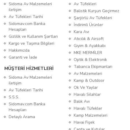
Sidoma Av Malzemeleri
Av Tüfekleri
iletişim
Balistik Kurşun Geçirmez
Av Tüfekleri Tarihi
Şarjörlü Av Tüfekleri
Sidomav.com Banka
İndirimli Ürünler
Hesapları
Kara Avı
Gizlilik ve Kullanım Şartları
Atıcılık & Airsoft
Kargo ve Taşıma Bilgileri
Giyim & Ayakkabı
Hakkımızda
MKE MERMİLER
Garanti ve İade
Optik & Elektronik
Tabanca Ekipmanları
MÜŞTERİ HİZMETLERİ
Av Malzemeleri
Sidoma Av Malzemeleri
Kamp & Outdoor
iletişim
Ok Ve Yaylar
Av Tüfekleri Tarihi
Havalı Silahlar
S.S.S.
Balık Avı
Sidomav.com Banka
Havalı Tüfekler
Hesapları
Kamp Malzemeleri
Detaylı Arama
Havai Fişek
Çanta ve Kutular