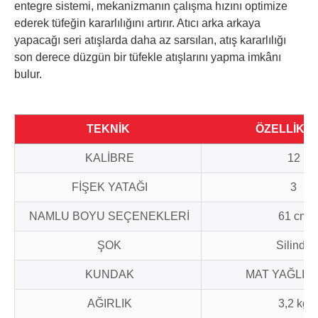
entegre sistemi, mekanizmanın çalışma hızını optimize
ederek tüfeğin kararlılığını artırır. Atıcı arka arkaya
yapacağı seri atışlarda daha az sarsılan, atış kararlılığı
son derece düzgün bir tüfekle atışlarını yapma imkânı
bulur.
TEKNİK
ÖZELLİKL
KALİBRE
12
FİŞEK YATAĞI
3
NAMLU BOYU SEÇENEKLERİ
61 cm
ŞOK
Silindir
KUNDAK
MAT YAĞLI C
AĞIRLIK
3,2 kg