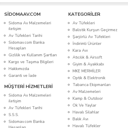
SIDOMAAV.COM
KATEGORİLER
Sidoma Av Malzemeleri
Av Tüfekleri
iletişim
Balistik Kurşun Geçirmez
Av Tüfekleri Tarihi
Şarjörlü Av Tüfekleri
Sidomav.com Banka
İndirimli Ürünler
Hesapları
Kara Avı
Gizlilik ve Kullanım Şartları
Atıcılık & Airsoft
Kargo ve Taşıma Bilgileri
Giyim & Ayakkabı
Hakkımızda
MKE MERMİLER
Garanti ve İade
Optik & Elektronik
Tabanca Ekipmanları
MÜŞTERİ HİZMETLERİ
Av Malzemeleri
Sidoma Av Malzemeleri
Kamp & Outdoor
iletişim
Ok Ve Yaylar
Av Tüfekleri Tarihi
Havalı Silahlar
S.S.S.
Balık Avı
Sidomav.com Banka
Havalı Tüfekler
Hesapları