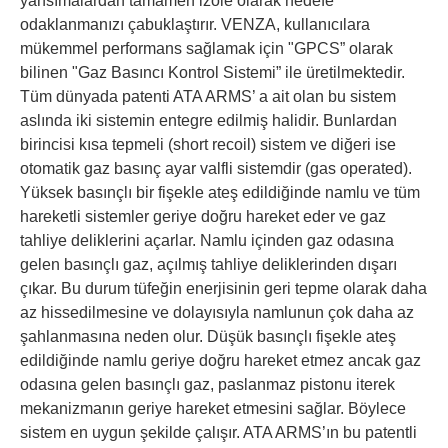
yansımalardan tamamen izole olarak hedefe
odaklanmanızı çabuklaştırır. VENZA, kullanıcılara
mükemmel performans sağlamak için "GPCS” olarak
bilinen "Gaz Basıncı Kontrol Sistemi” ile üretilmektedir.
Tüm dünyada patenti ATA ARMS’ a ait olan bu sistem
aslında iki sistemin entegre edilmiş halidir. Bunlardan
birincisi kısa tepmeli (short recoil) sistem ve diğeri ise
otomatik gaz basınç ayar valfli sistemdir (gas operated).
Yüksek basınçlı bir fişekle ateş edildiğinde namlu ve tüm
hareketli sistemler geriye doğru hareket eder ve gaz
tahliye deliklerini açarlar. Namlu içinden gaz odasına
gelen basınçlı gaz, açılmış tahliye deliklerinden dışarı
çıkar. Bu durum tüfeğin enerjisinin geri tepme olarak daha
az hissedilmesine ve dolayısıyla namlunun çok daha az
şahlanmasına neden olur. Düşük basınçlı fişekle ateş
edildiğinde namlu geriye doğru hareket etmez ancak gaz
odasına gelen basınçlı gaz, paslanmaz pistonu iterek
mekanizmanın geriye hareket etmesini sağlar. Böylece
sistem en uygun şekilde çalışır. ATA ARMS’ın bu patentli