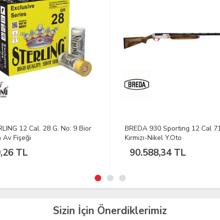
LING 12 Cal. 28 G. No: 9 Bior
BREDA 930 Sporting 12 Cal 
 Av Fişeği
Kırmızı-Nikel Y.Oto
,26 TL
90.588,34 TL
Sizin İçin Önerdiklerimiz