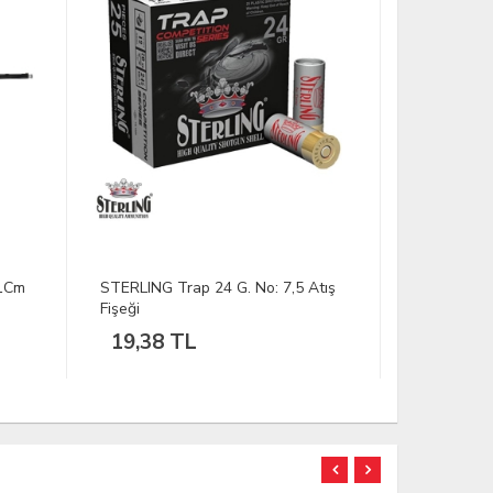
71Cm
STERLING Trap 24 G. No: 7,5 Atış
KAISER 12 
Fişeği
Fişeği
19,38 TL
18,68 