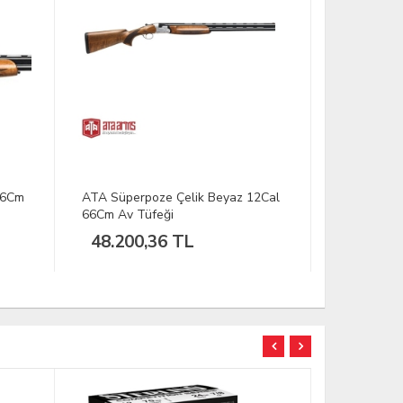
66Cm
ATA Süperpoze Çelik Beyaz 12Cal
ATA S.Poze
66Cm Av Tüfeği
71Cm (Sökü
48.200,36 TL
95.094