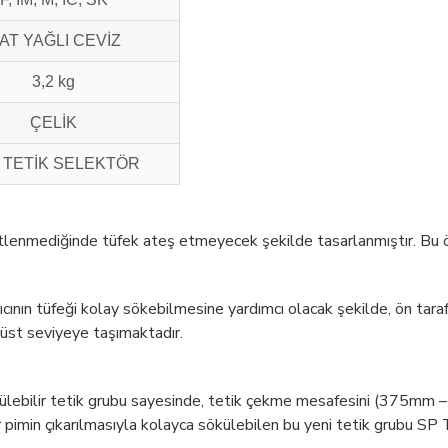
AT YAĞLI CEVİZ
3,2 kg
ÇELİK
 TETİK SELEKTÖR
enmediğinde tüfek ateş etmeyecek şekilde tasarlanmıştır. Bu özell
cının tüfeği kolay sökebilmesine yardımcı olacak şekilde, ön taraf
üst seviyeye taşımaktadır.
lebilir tetik grubu sayesinde, tetik çekme mesafesini (375mm – 3
 bir pimin çıkarılmasıyla kolayca sökülebilen bu yeni tetik gr