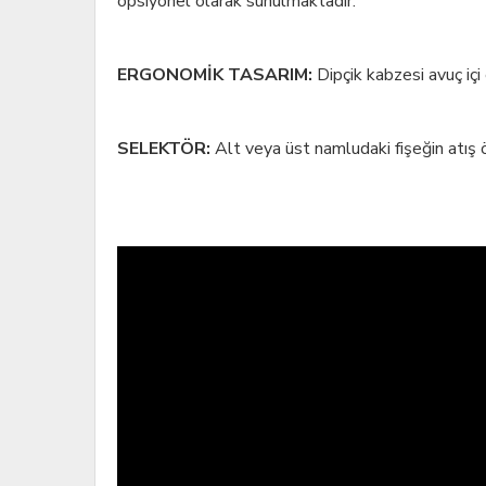
opsiyonel olarak sunulmaktadır.
ERGONOMİK TASARIM:
Dipçik kabzesi avuç içi 
SELEKTÖR:
Alt veya üst namludaki fişeğin atış ö