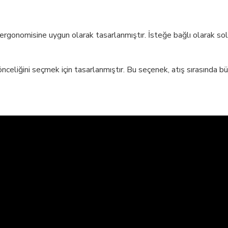
ergonomisine uygun olarak tasarlanmıştır. İsteğe bağlı olarak sol el
nceliğini seçmek için tasarlanmıştır. Bu seçenek, atış sırasında bü