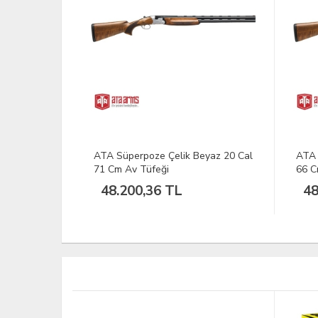
yah 20 Cal
ATA Süperpoze Çelik Beyaz 20 Cal
ATA 
71 Cm Av Tüfeği
66 C
48.200,36 TL
48