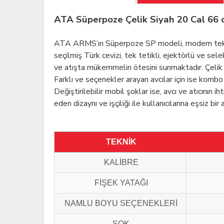
ATA Süperpoze Çelik Siyah 20 Cal 66 
ATA ARMS’ın Süperpoze SP modeli, modern teknoloj
seçilmiş Türk cevizi, tek tetikli, ejektörlü ve s
ve atışta mükemmelin ötesini sunmaktadır. Çelik g
Farklı ve seçenekler arayan avcılar için ise komb
Değiştirilebilir mobil şoklar ise, avcı ve atıcının 
eden dizaynı ve işçiliği ile kullanıcılarına eşsiz bir 
TEKNİK
KALİBRE
FİŞEK YATAĞI
NAMLU BOYU SEÇENEKLERİ
ŞOK