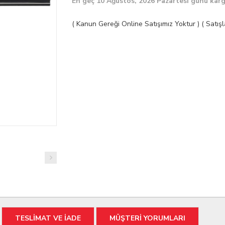
En geç 10 Ağustos, 2026 Pazartesi günü kar
( Kanun Gereği Online Satışımız Yoktur ) ( Satı
TESLİMAT VE İADE
MÜŞTERİ YORUMLARI