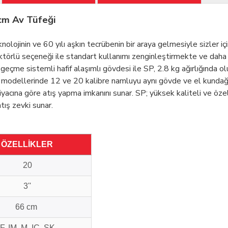
cm Av Tüfeği
inin ve 60 yılı aşkın tecrübenin bir araya gelmesiyle sizler için
elektörlü seçeneği ile standart kullanımı zenginleştirmekte ve dah
eçme sistemli hafif alaşımlı gövdesi ile SP, 2.8 kg ağırlığında olu
o modellerinde 12 ve 20 kalibre namluyu aynı gövde ve el kundağıy
ihtiyacına göre atış yapma imkanını sunar. SP; yüksek kaliteli ve öz
atış zevki sunar.
ÖZELLİKLER
20
3''
66 cm
F, IM, M, IC, SK