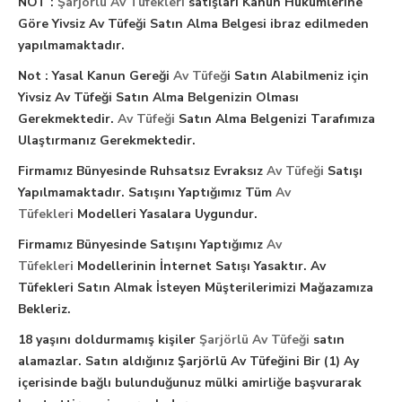
NOT :
Şarjörlü Av Tüfekleri
satışları Kanun Hükümlerine
Göre Yivsiz Av Tüfeği Satın Alma Belgesi ibraz edilmeden
yapılmamaktadır.
Not : Yasal Kanun Gereği
Av Tüfeğ
i Satın Alabilmeniz için
Yivsiz Av Tüfeği Satın Alma Belgenizin Olması
Gerekmektedir.
Av Tüfeği
Satın Alma Belgenizi Tarafımıza
Ulaştırmanız Gerekmektedir.
Firmamız Bünyesinde Ruhsatsız Evraksız
Av Tüfeği
Satışı
Yapılmamaktadır. Satışını Yaptığımız Tüm
Av
Tüfekleri
Modelleri Yasalara Uygundur.
Firmamız Bünyesinde Satışını Yaptığımız
Av
Tüfekleri
Modellerinin İnternet Satışı Yasaktır. Av
Tüfekleri Satın Almak İsteyen Müşterilerimizi Mağazamıza
Bekleriz.
18 yaşını doldurmamış kişiler
Şarjörlü Av Tüfeği
satın
alamazlar. Satın aldığınız Şarjörlü Av Tüfeğini Bir (1) Ay
içerisinde bağlı bulunduğunuz mülki amirliğe başvurarak