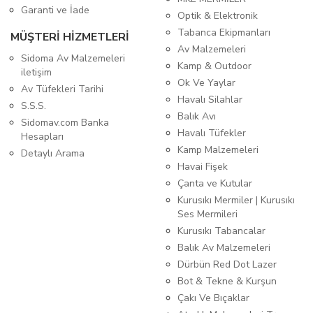
Garanti ve İade
Optik & Elektronik
Tabanca Ekipmanları
MÜŞTERİ HİZMETLERİ
Av Malzemeleri
Sidoma Av Malzemeleri
Kamp & Outdoor
iletişim
Ok Ve Yaylar
Av Tüfekleri Tarihi
Havalı Silahlar
S.S.S.
Balık Avı
Sidomav.com Banka
Havalı Tüfekler
Hesapları
Kamp Malzemeleri
Detaylı Arama
Havai Fişek
Çanta ve Kutular
Kurusıkı Mermiler | Kurusıkı
Ses Mermileri
Kurusıkı Tabancalar
Balık Av Malzemeleri
Dürbün Red Dot Lazer
Bot & Tekne & Kurşun
Çakı Ve Bıçaklar